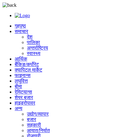
गृहपृष्ठ
समाचार
देश
पालिका
अन्तर्राष्ट्रिय
स्वास्थ्य
आर्थिक
बैंकिङ/कर्पोरेट
क्यापिटल मार्केट
फाइनान्स
लघुवित्त
बीमा
रेमिट्यान्स
शेयर बजार
हाइड्रोपावर
अन्य
उद्योग/व्यापार
बजार
सहकारी
आयात/निर्यात
रोजगारी