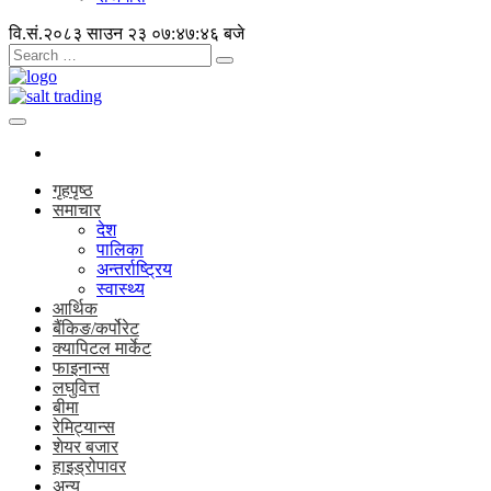
वि.सं.२०८३ साउन २३
०७:४७:४७ बजे
गृहपृष्ठ
समाचार
देश
पालिका
अन्तर्राष्ट्रिय
स्वास्थ्य
आर्थिक
बैंकिङ/कर्पोरेट
क्यापिटल मार्केट
फाइनान्स
लघुवित्त
बीमा
रेमिट्यान्स
शेयर बजार
हाइड्रोपावर
अन्य