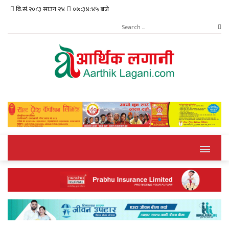
वि.सं.२०८३ साउन २४
०७:३४:४६ बजे