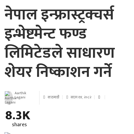
नेपाल इन्फ्रास्ट्रक्चर्स
इन्भेष्टमेन्ट फण्ड
लिमिटेडले साधारण
शेयर निष्काशन गर्ने
Aarthik
Lagani
काठमाडौं
साउन १४, २०८२
8.3K
shares