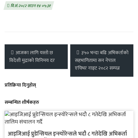
वि.सं.२०८२ साउन १४ ०५:३१
आजका लागि यस्तो छ
३५० भन्दा बढि अभिकर्ताको
विदेशी मुद्राको विनिमय दर
सहभागितामा सन नेपाल
एचिभर नाइट २०८२ सम्पन्न
प्रतिक्रिया दिनुहोस्
सम्बन्धित शीर्षकहरु
आइजिआई प्रुडेन्सियल इन्स्योरेन्सले भदौ ८ गतेदेखि अभिकर्ता