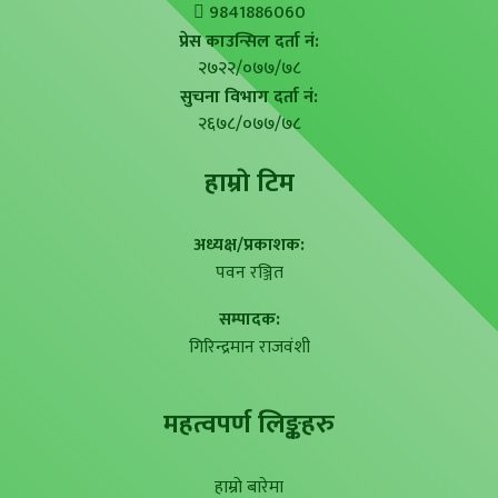
9841886060
प्रेस काउन्सिल दर्ता नं:
२७२२/०७७/७८
सुचना विभाग दर्ता नं:
२६७८/०७७/७८
हाम्राे टिम
अध्यक्ष/प्रकाशक:
पवन रञ्जित
सम्पादक:
गिरिन्द्रमान राजवंशी
महत्वपर्ण लिङ्कहरु
हाम्रो बारेमा