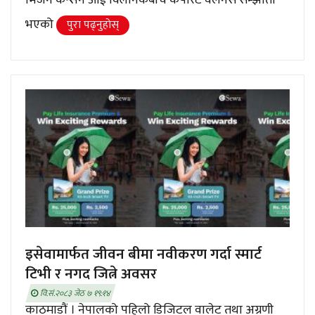
भएको
पुरा पढ्नुहाेस्
इसेवामार्फत जीवन बीमा नवीकरण गर्दा स्मार्ट
टिभी र नगद जित्ने अवसर
वि.सं.२०८३ जेठ ७ १९:१४
काठमाडौं । नेपालको पहिलो डिजिटल वालेट तथा अग्रणी