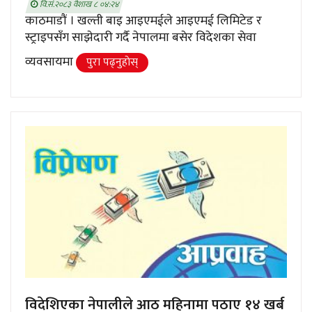
वि.सं.२०८३ वैशाख ८ ०४:२४
काठमाडौं । खल्ती बाइ आइएमईले आइएमई लिमिटेड र
स्ट्राइपसँग साझेदारी गर्दै नेपालमा बसेर विदेशका सेवा
व्यवसायमा
पुरा पढ्नुहाेस्
विदेशिएका नेपालीले आठ महिनामा पठाए १४ खर्ब