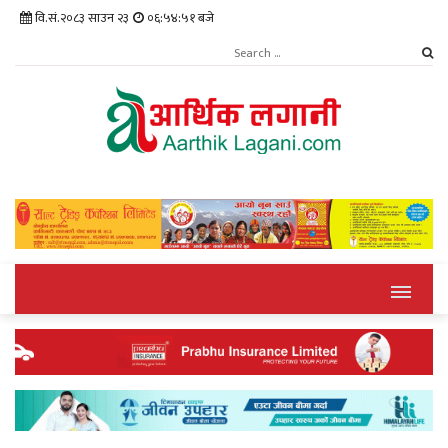
वि.सं.२०८३ साउन २३
०६:५४:५२ बजे