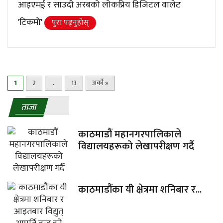
आइएमई र साउदी अरबको लोकप्रिय डिजिटल वालेट
'टिकमो'
पुरा पढ्नुहाेस्
1
2
…
13
अर्को »
ताजा
काठमाडौं महानगरपालिकाले
विद्यालयहरूको लेखापरीक्षण गर्दै
काठमाडौंका यी क्षेत्रमा शनिबार र...