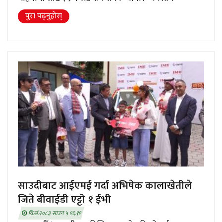
पुरा पढ्नुहाेस्
साउदीबाट आईएमई गर्दा अभिषेक कालाखेतीले
जिते बीवाईडी एट्टो १ ईभी
वि.सं.२०८३ साउन ५ १६:११