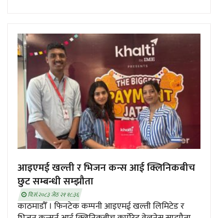
आइएमई खल्ती र भिजन कन्स आई क्लिनिकबीच
छुट सम्बन्धी सम्झौता
वि.सं.२०८३ जेठ २१ १८:३६
काठमाडौँ । फिनटेक कम्पनी आइएमई खल्ती लिमिटेड र
भिजन कन्सर्न आई क्लिनिकबीच कर्पोरेट वेलनेस सम्झौता