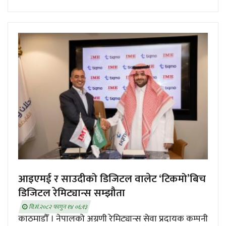
आइएमई र साउदीको डिजिटल वालेट ‘टिकमो’बिच
डिजिटल रेमिट्यान्स सम्झौता
वि.सं.२०८२ फागुन १४ ०६:१३
काठमाडौँ । नेपालको अग्रणी रेमिट्यान्स सेवा प्रदायक कम्पनी