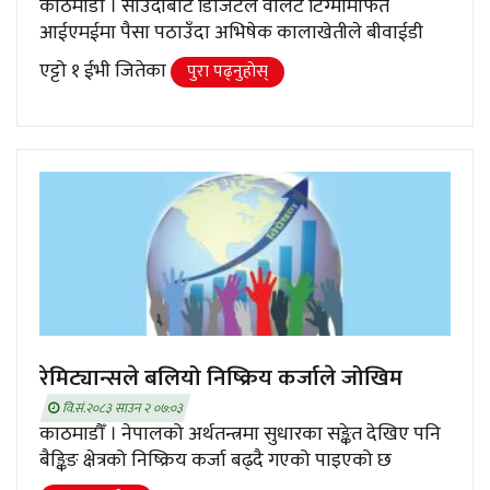
काठमाडौँ । साउदीबाट डिजिटल वालेट टिग्मोमार्फत
आईएमईमा पैसा पठाउँदा अभिषेक कालाखेतीले बीवाईडी
एट्टो १ ईभी जितेका
पुरा पढ्नुहाेस्
रेमिट्यान्सले बलियो निष्क्रिय कर्जाले जोखिम
वि.सं.२०८३ साउन २ ०७:०३
काठमाडौँ । नेपालको अर्थतन्त्रमा सुधारका सङ्केत देखिए पनि
बैङ्किङ क्षेत्रको निष्क्रिय कर्जा बढ्दै गएको पाइएको छ