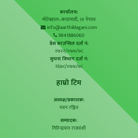
कार्यालय:
भोटेबहाल–काठमाडौं, २१ नेपाल
info@aarthiklagani.com
9841886060
प्रेस काउन्सिल दर्ता नं:
२७२२/०७७/७८
सुचना विभाग दर्ता नं:
२६७८/०७७/७८
हाम्राे टिम
अध्यक्ष/प्रकाशक:
पवन रञ्जित
सम्पादक:
गिरिन्द्रमान राजवंशी