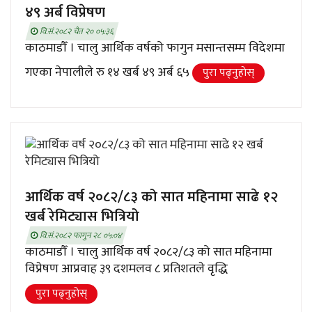
४९ अर्ब विप्रेषण
वि.सं.२०८२ चैत २० ०५:३६
काठमाडौँ । चालु आर्थिक वर्षको फागुन मसान्तसम्म विदेशमा
गएका नेपालीले रु १४ खर्ब ४९ अर्ब ६५
पुरा पढ्नुहाेस्
आर्थिक वर्ष २०८२/८३ को सात महिनामा साढे १२
खर्ब रेमिट्यास भित्रियो
वि.सं.२०८२ फागुन २८ ०५:०४
काठमाडौँ । चालु आर्थिक वर्ष २०८२/८३ को सात महिनामा
विप्रेषण आप्रवाह ३९ दशमलव ८ प्रतिशतले वृद्धि
पुरा पढ्नुहाेस्