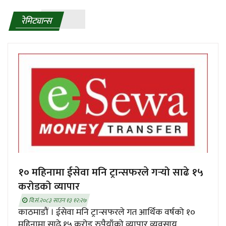
रेमिट्यान्स
१० महिनामा ईसेवा मनि ट्रान्सफरले गर्‍यो साढे १५
करोडको व्यापार
वि.सं.२०८३ साउन १३ १२:२७
काठमाडौं । ईसेवा मनि ट्रान्सफरले गत आर्थिक वर्षको १०
महिनामा साढे १५ करोड रुपैयाँको व्यापार व्यवसाय