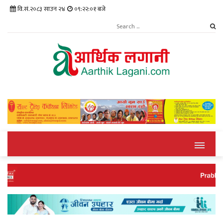
वि.सं.२०८३ साउन २४
०९:२२:०२ बजे