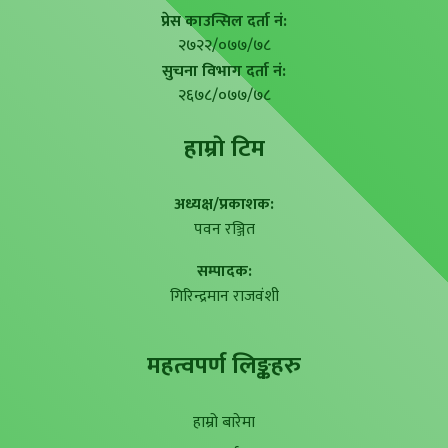
प्रेस काउन्सिल दर्ता नं:
२७२२/०७७/७८
सुचना विभाग दर्ता नं:
२६७८/०७७/७८
हाम्राे टिम
अध्यक्ष/प्रकाशक:
पवन रञ्जित
सम्पादक:
गिरिन्द्रमान राजवंशी
महत्वपर्ण लिङ्कहरु
हाम्रो बारेमा