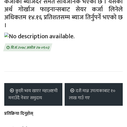
कर्जाको ब्याजदर समेत सार्वजनिक भएको छ । यसको
अर्थ गोर्खाज फाइनान्सबाट सेयर कर्जा लिनेले
अधिकतम १४.१६ प्रतिशतसम्म ब्याज तिर्नुपर्ने भएको छ
।
वि.सं.२०७८ असोज २७ ०९:०३
कुछी भ्वय खाएर महाअष्टमी
दशैं मान्न उपत्यकाबाट १०
मनाउँदै नेवार समुदाय
लाख गाउँ गए
प्रतिक्रिया दिनुहोस्