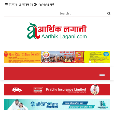
वि.सं.२०८३ साउन २२
०४:२९:५४ बजे