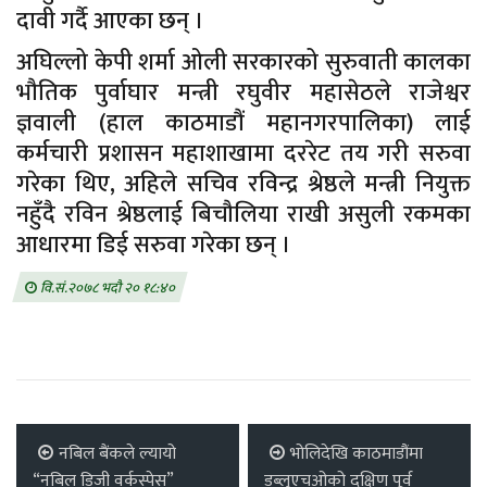
दावी गर्दै आएका छन् ।
अघिल्लो केपी शर्मा ओली सरकारको सुरुवाती कालका
भौतिक पुर्वाघार मन्त्री रघुवीर महासेठले राजेश्वर
ज्ञवाली (हाल काठमाडौं महानगरपालिका) लाई
कर्मचारी प्रशासन महाशाखामा दररेट तय गरी सरुवा
गरेका थिए, अहिले सचिव रविन्द्र श्रेष्ठले मन्त्री नियुक्त
नहुँदै रविन श्रेष्ठलाई बिचौलिया राखी असुली रकमका
आधारमा डिई सरुवा गरेका छन् ।
वि.सं.२०७८ भदौ २० १८:४०
नबिल बैंकले ल्यायो
भोलिदेखि काठमाडौंमा
“नबिल डिजी वर्कस्पेस”
डब्लुएचओको दक्षिण पूर्व