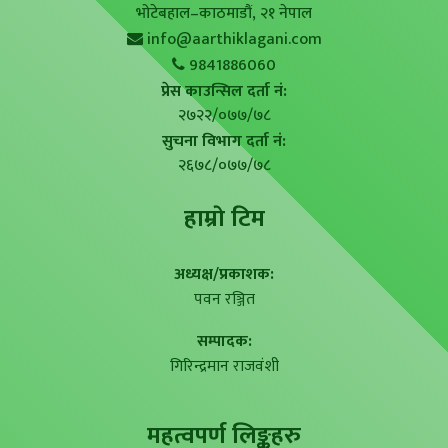
भोटेबहाल–काठमाडौं, २१ नेपाल
info@aarthiklagani.com
9841886060
प्रेस काउन्सिल दर्ता नं:
२७२२/०७७/७८
सुचना विभाग दर्ता नं:
२६७८/०७७/७८
हाम्राे टिम
अध्यक्ष/प्रकाशक:
पवन रञ्जित
सम्पादक:
गिरिन्द्रमान राजवंशी
महत्वपर्ण लिङ्कहरु