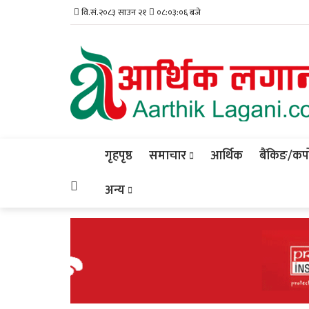
वि.सं.२०८३ साउन २१
०८:०३:०७ बजे
गृहपृष्ठ
समाचार
आर्थिक
बैंकिङ/कर्प
अन्य