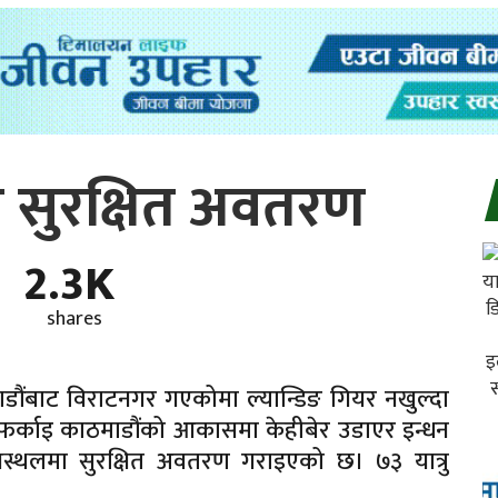
ज सुरक्षित अवतरण
2.3K
shares
ौंबाट विराटनगर गएकोमा ल्यान्डिङ गियर नखुल्दा
र्काइ काठमाडौंको आकासमा केहीबेर उडाएर इन्धन
मानस्थलमा सुरक्षित अवतरण गराइएको छ। ७३ यात्रु