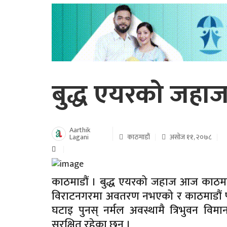
बुद्ध एयरको जहा
Aarthik
Lagani
काठमाडौं
असोज ११, २०७८
काठमाडौं । बुद्ध एयरको जहाज आज काठमाड
विराटनगरमा अवतरण नभएको र काठमाडौं फ
घटाइ पुनस् नर्मल अवस्थामै त्रिभुवन वि
सुरक्षित रहेका छन ।