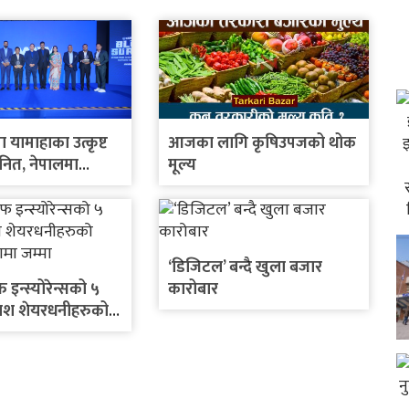
ा यामाहाका उत्कृष्ट
आजका लागि कृषिउपजको थोक
नित, नेपालमा
मूल्य
बाइक सार्वजनिक गर्ने
‘डिजिटल’ बन्दै खुला बजार
इन्स्योरेन्सको ५
कारोबार
ोनश शेयरधनीहरुको
ातामा जम्मा