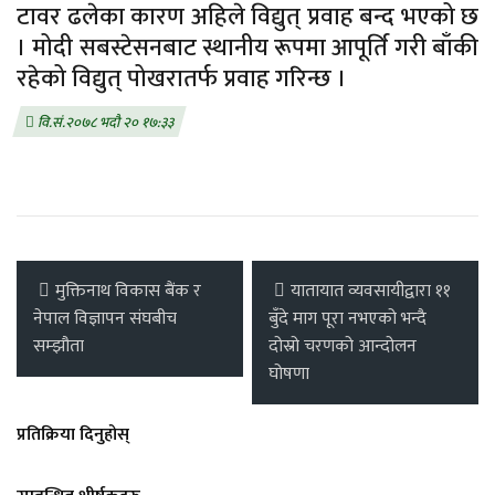
टावर ढलेका कारण अहिले विद्युत् प्रवाह बन्द भएको छ
। मोदी सबस्टेसनबाट स्थानीय रूपमा आपूर्ति गरी बाँकी
रहेको विद्युत् पोखरातर्फ प्रवाह गरिन्छ ।
वि.सं.२०७८ भदौ २० १७:३३
मुक्तिनाथ विकास बैंक र
यातायात व्यवसायीद्वारा ११
नेपाल विज्ञापन संघबीच
बुँदे माग पूरा नभएको भन्दै
सम्झौता
दोस्रो चरणको आन्दोलन
घोषणा
प्रतिक्रिया दिनुहोस्