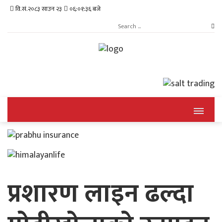
वि.सं.२०८३ साउन २३
०६:०१:३७ बजे
प्रशारण लाइन ढल्दा