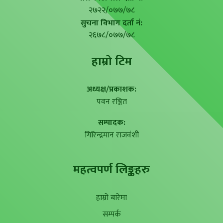
२७२२/०७७/७८
सुचना विभाग दर्ता नं:
२६७८/०७७/७८
हाम्राे टिम
अध्यक्ष/प्रकाशक:
पवन रञ्जित
सम्पादक:
गिरिन्द्रमान राजवंशी
महत्वपर्ण लिङ्कहरु
हाम्रो बारेमा
सम्पर्क