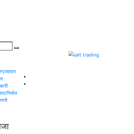
योग/व्यापार
ार
कारी
त/निर्यात
गारी
ाजा