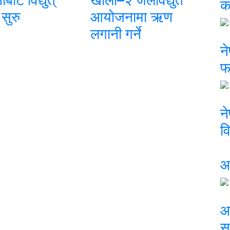
क
 सुरु
आयोजनामा ऋण
लगानी गर्ने
ने
फ
न
वि
आ
आ
स