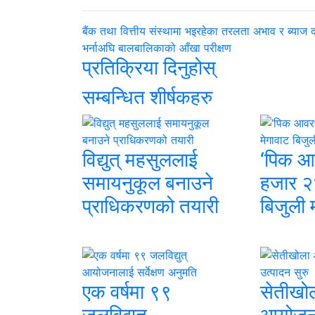
बैंक तथा वित्तीय संस्थामा भइरहेका तरलता अभाव र ब्याज द
भर्नाअघि बालबालिकाको आँखा परीक्षण
प्रतिक्रिया दिनुहोस्
सम्बन्धित शीर्षकहरु
विद्युत् महसुललाई
‘पिक आ
समायनुकूल बनाउने
हजार २
प्राधिकरणको तयारी
बिजुली 
एक वर्षमा ९९
सेतीखो
जलविद्युत्
आयोजनाब