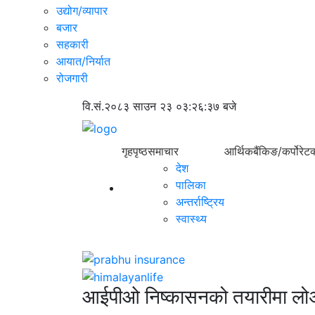
उद्योग/व्यापार
बजार
सहकारी
आयात/निर्यात
रोजगारी
वि.सं.२०८३ साउन २३
०३:२६:३७ बजे
गृहपृष्ठ
समाचार
आर्थिक
बैंकिङ/कर्पोरेट
क
देश
पालिका
अन्तर्राष्ट्रिय
स्वास्थ्य
आईपीओ निष्कासनको तयारीमा लोअर