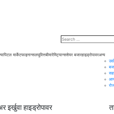
्यापिटल मार्केट
फाइनान्स
लघुवित्त
बीमा
रेमिट्यान्स
शेयर बजार
हाइड्रोपावर
अन्य
उद्
बज
सह
आया
रोज
 इर्खुवा हाइड्रोपावर
त