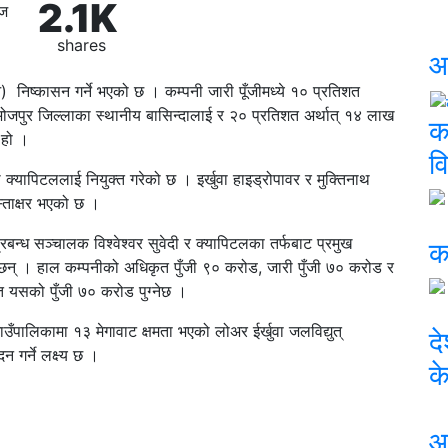
2.1K
ज
shares
आ
 निष्कासन गर्ने भएको छ । कम्पनी जारी पूँजीमध्ये १० प्रतिशत
्र भोजपुर जिल्लाका स्थानीय बासिन्दालाई र २० प्रतिशत अर्थात् १४ लाख
क
 हो ।
वि
 क्यापिटललाई नियुक्त गरेको छ । इर्खुवा हाइड्रोपावर र मुक्तिनाथ
्ताक्षर भएको छ ।
रबन्ध सञ्चालक विश्वेश्वर सुवेदी र क्यापिटलका तर्फबाट प्रमुख
क
का छन् । हाल कम्पनीको अधिकृत पुँजी ९० करोड, जारी पुँजी ७० करोड र
 यसको पुँजी ७० करोड पुग्नेछ ।
ँपालिकामा १३ मेगावाट क्षमता भएको लोअर ईर्खुवा जलविद्युत्
द
न गर्ने लक्ष्य छ ।
के
आ