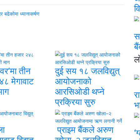
व
र बढेकोमा ध्यानाकर्षण
स
ब
ल
वर’मा तीन
दुई सय १८ जलविद्युत्
४८ मेगावाट
आयोजनाको
माग
आरसिओडी थप्ने
रा
प्रक्रिया सुरु
भ
ला
प्राइम बैंकले अरुण
‘
ाट विद्युत्
खोला–२ जलविद्युत