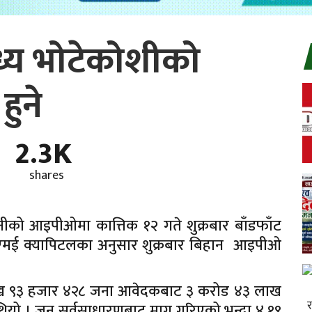
ध्य भोटेकोशीको
ुने
2.3K
shares
पनीको आइपीओमा कात्तिक १२ गते शुक्रबार बाँडफाँट
आइएमई क्यापिटलका अनुसार शुक्रबार बिहान आइपीओ
 लाख ९३ हजार ४२८ जना आवेदकबाट ३ करोड ४३ लाख
ियो । जुन सर्वसाधारणबाट माग गरिएको भन्दा ४.१९