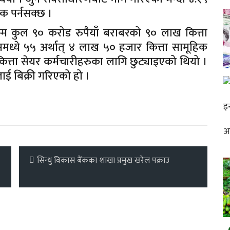
रक पर्नसक्छ ।
म कुल ९० करोड रुपैयाँ बराबरको ९० लाख कित्ता
ध्ये ५५ अर्थात् ४ लाख ५० हजार कित्ता सामूहिक
्ता सेयर कर्मचारीहरुका लागि छुट्याइएको थियो ।
ाई बिक्री गरिएको हो ।
सिन्धु विकास बैंकका शाखा प्रमुख खरेल पक्राउ