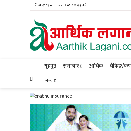
वि.सं.२०८३ साउन २४
०९:०४:५३ बजे
गृहपृष्ठ
समाचार
आर्थिक
बैंकिङ/कर्प
अन्य