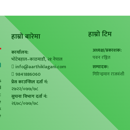
हाम्राे टिम
हाम्राे बारेमा
अध्यक्ष/प्रकाशक:
कार्यालय:
पवन रञ्जित
भोटेबहाल–काठमाडौं, २१ नेपाल
info@aarthiklagani.com
सम्पादक:
गिरिन्द्रमान राजवंशी
9841886060
s
प्रेस काउन्सिल दर्ता नं:
d
२७२२/०७७/७८
c
सुचना विभाग दर्ता नं:
e
२६७८/०७७/७८
k
e