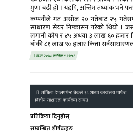
गुणा बढी हो । यद्दपि, अन्तिम तथ्यांक भने फ
कम्पनीले गत असोज २० गतेबाट २५ गतेसम्
साधारण सेयर निष्कासन गरेको थियो । जसम
लगानी कोष र ४५ अथवा ३ लाख ६० हजार कित
बाँकी ८१ लाख ९० हजार कित्ता सर्वसाधारणल
वि.सं.२०७८ कात्तिक ९ १९:५२
सांग्रिला डेभलपमेन्ट बैंकले ९८ शाखा कार्यालय मार्फत
वित्तीय साक्षारता कार्यक्रम सम्पन्न
प्रतिक्रिया दिनुहोस्
सम्बन्धित शीर्षकहरु