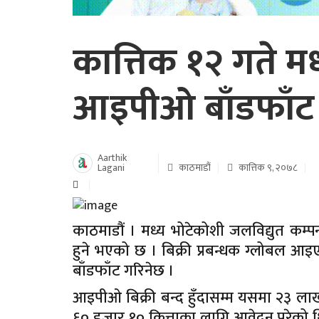
कात्तिक १२ गते म
आइपीओ बाँडफाँट ह
Aarthik
Lagani
काठमाडौं
कात्तिक ९, २०७८
काठमाडौं । मध्य भोटेकोशी जलविद्युत कम्
हुने भएको छ । बिक्री प्रबन्धक ग्लोबल 
बाँडफाँट गरिनेछ ।
आइपीओ बिक्री बन्द हुँदासम्म यसमा २३
६० हजार १० कित्ताका लागि आवेदन परेको थ