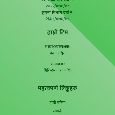
२७२२/०७७/७८
सुचना विभाग दर्ता नं:
२६७८/०७७/७८
हाम्राे टिम
अध्यक्ष/प्रकाशक:
पवन रञ्जित
सम्पादक:
गिरिन्द्रमान राजवंशी
महत्वपर्ण लिङ्कहरु
हाम्रो बारेमा
सम्पर्क