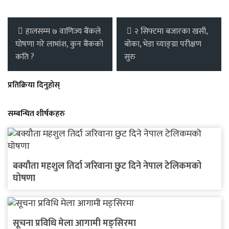
हालसम्म ७ वाणिज्य बैंकले
२ सिफ्टमा बजारका खसी,
घोषणा गरे लाभांश, कुन बैंकको
बोका, भेडा च्याङ्ग्रा परीक्षण
कति ?
सुरु
प्रतिक्रिया दिनुहोस्
सम्बन्धित शीर्षकहरु
बक्यौता महशुल तिर्दा जरिवाना छुट दिने नेपाल टेलिकमको
घोषणा
सूचना प्रविधि मेला आगामी मङ्सिरमा