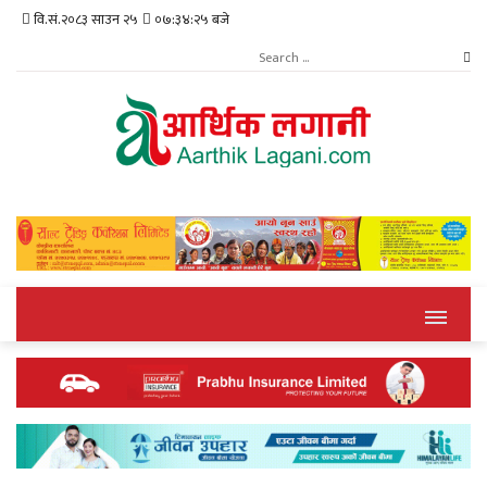
वि.सं.२०८३ साउन २५
०७:३४:२५ बजे