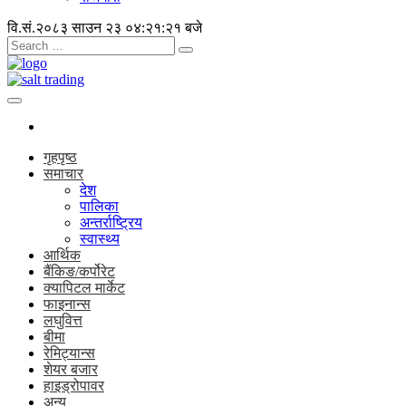
वि.सं.२०८३ साउन २३
०४:२१:२१ बजे
गृहपृष्ठ
समाचार
देश
पालिका
अन्तर्राष्ट्रिय
स्वास्थ्य
आर्थिक
बैंकिङ/कर्पोरेट
क्यापिटल मार्केट
फाइनान्स
लघुवित्त
बीमा
रेमिट्यान्स
शेयर बजार
हाइड्रोपावर
अन्य