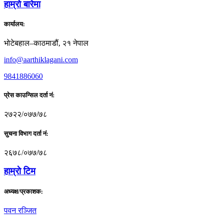
हाम्राे बारेमा
कार्यालय:
भोटेबहाल–काठमाडौं, २१ नेपाल
info@aarthiklagani.com
9841886060
प्रेस काउन्सिल दर्ता नं:
२७२२/०७७/७८
सुचना विभाग दर्ता नं:
२६७८/०७७/७८
हाम्राे टिम
अध्यक्ष/प्रकाशक:
पवन रञ्जित