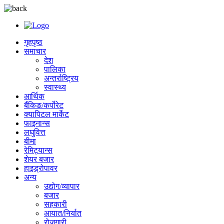
गृहपृष्ठ
समाचार
देश
पालिका
अन्तर्राष्ट्रिय
स्वास्थ्य
आर्थिक
बैंकिङ/कर्पोरेट
क्यापिटल मार्केट
फाइनान्स
लघुवित्त
बीमा
रेमिट्यान्स
शेयर बजार
हाइड्रोपावर
अन्य
उद्योग/व्यापार
बजार
सहकारी
आयात/निर्यात
रोजगारी