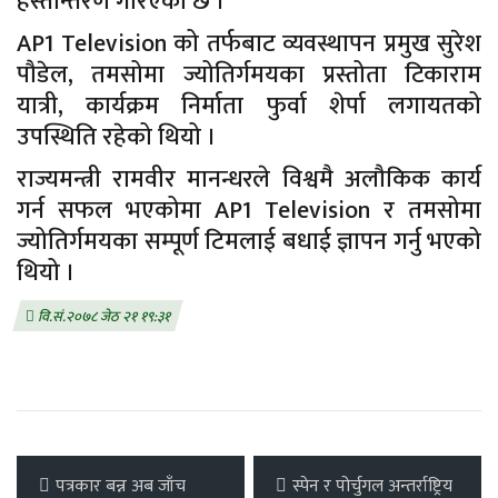
हस्तान्तरण गरिएको छ ।
AP1 Television को तर्फबाट व्यवस्थापन प्रमुख सुरेश
पौडेल, तमसोमा ज्योतिर्गमयका प्रस्तोता टिकाराम
यात्री, कार्यक्रम निर्माता फुर्वा शेर्पा लगायतको
उपस्थिति रहेको थियो ।
राज्यमन्त्री रामवीर मानन्धरले विश्वमै अलौकिक कार्य
गर्न सफल भएकोमा AP1 Television र तमसोमा
ज्योतिर्गमयका सम्पूर्ण टिमलाई बधाई ज्ञापन गर्नु भएको
थियो ।
वि.सं.२०७८ जेठ २१ १९:३१
पत्रकार बन्न अब जाँच
स्पेन र पोर्चुगल अन्तर्राष्ट्रिय