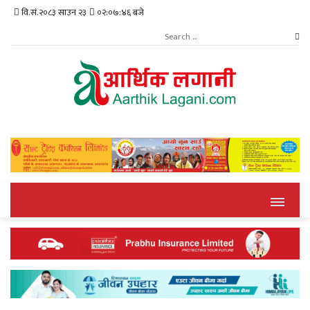
वि.सं.२०८३ साउन २३
०२:०७:४६ बजे