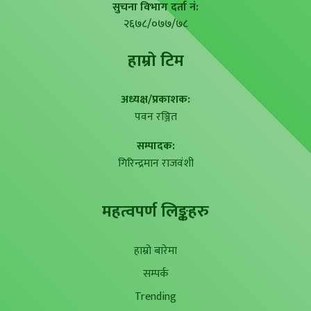
सुचना विभाग दर्ता नं:
२६७८/०७७/७८
हाम्राे टिम
अध्यक्ष/प्रकाशक:
पवन रञ्जित
सम्पादक:
गिरिन्द्रमान राजवंशी
महत्वपर्ण लिङ्कहरु
हाम्रो बारेमा
सम्पर्क
Trending