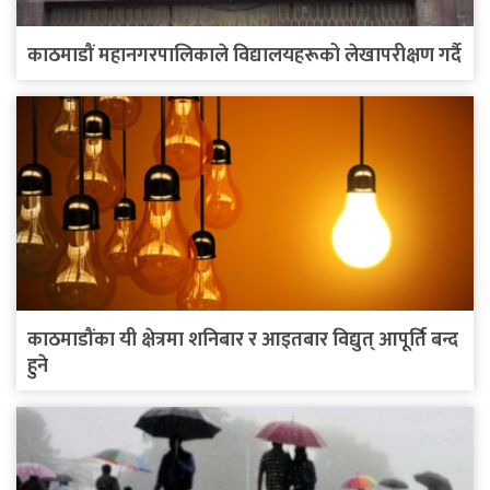
काठमाडौं महानगरपालिकाले विद्यालयहरूको लेखापरीक्षण गर्दै
काठमाडौंका यी क्षेत्रमा शनिबार र आइतबार विद्युत् आपूर्ति बन्द
हुने