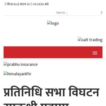
वि.सं.२०८३ साउन २२
०९:५१:११ बजे
प्रतिनिधि सभा विघटन