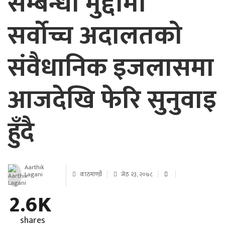
सम्बन्धी मुद्दामा
सर्वोच्च अदालतको
संवैधानिक इजलासमा
आजदेखि फेरि सुनुवाइ
हुँदै
Aarthik
Lagani
काठमाण्डाैं
जेठ २३, २०७८
2.6K
shares