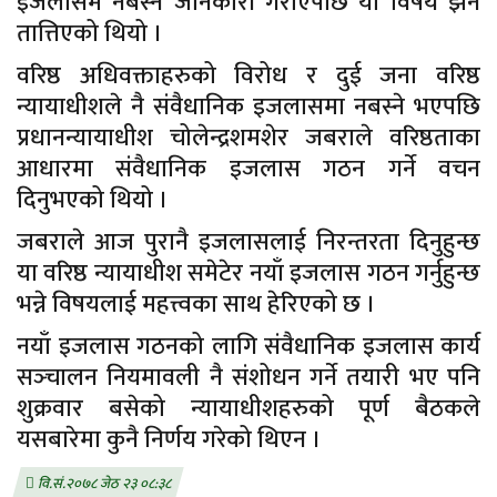
इजलासमै नबस्ने जानकारी गराएपछि यो विषय झनै
तात्तिएको थियो ।
वरिष्ठ अधिवक्ताहरुको विरोध र दुई जना वरिष्ठ
न्यायाधीशले नै संवैधानिक इजलासमा नबस्ने भएपछि
प्रधानन्यायाधीश चोलेन्द्रशमशेर जबराले वरिष्ठताका
आधारमा संवैधानिक इजलास गठन गर्ने वचन
दिनुभएको थियो ।
जबराले आज पुरानै इजलासलाई निरन्तरता दिनुहुन्छ
या वरिष्ठ न्यायाधीश समेटेर नयाँ इजलास गठन गर्नुहुन्छ
भन्ने विषयलाई महत्त्वका साथ हेरिएको छ ।
नयाँ इजलास गठनको लागि संवैधानिक इजलास कार्य
सञ्‍चालन नियमावली नै संशोधन गर्ने तयारी भए पनि
शुक्रवार बसेको न्यायाधीशहरुको पूर्ण बैठकले
यसबारेमा कुनै निर्णय गरेको थिएन ।
वि.सं.२०७८ जेठ २३ ०८:३८