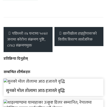
पछिल्लो २४ घन्टामा ५०४२
खानीखोला हाइड्रोपावरको
जनामा कोरोना संक्रमण पुष्टि,
वित्तीय विवरण सार्वजनिक
८२४३ संक्रमणमुक्त
प्रतिक्रिया दिनुहोस्
सम्बन्धित शीर्षकहरु
सुनको मोल तोलामा आठ हजारले वृद्धि