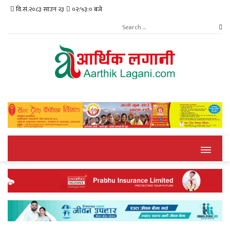
वि.सं.२०८३ साउन २३
०२:५३:० बजे