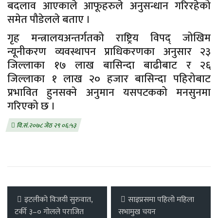
बदलाव आएकाले आफूहरुले अनुसन्धान गरिरहेको
समेत पौडेलले बताए ।
गृह मन्त्रालयअन्तर्गतको राष्ट्रिय विपद् जोखिम
न्यूनीकरण व्यवस्थापन प्राधिकरणका अनुसार २३
जिल्लाका १७ लाख बासिन्दा बाढीबाट र २६
जिल्लाका १ लाख २० हजार बासिन्दा पहिरोबाट
प्रभावित हुनसक्ने अनुमान यसपटकको मनसुनमा
गरिएको छ ।
वि.सं.२०७८ जेठ २९ ०६:५३
इटलीको विजयी सुरुवात,
साइप्रसमा पहिलो महिला
टर्की ३–० गोलले पराजित
सभामुख चयन