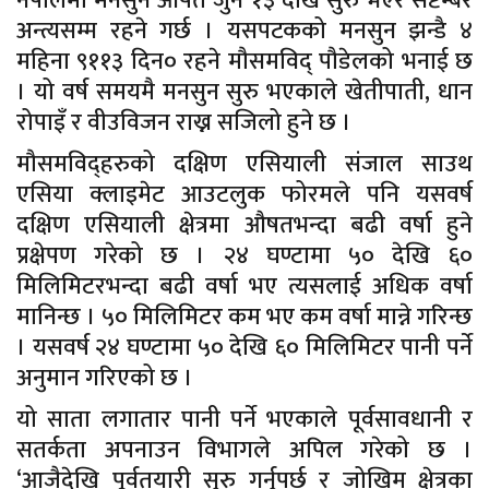
नेपालमा मनसुन औषत जुन १३ देखि सुरु भएर सेप्टेम्बर
अन्त्यसम्म रहने गर्छ । यसपटकको मनसुन झन्डै ४
महिना ९११३ दिन० रहने मौसमविद् पौडेलको भनाई छ
। यो वर्ष समयमै मनसुन सुरु भएकाले खेतीपाती, धान
रोपाइँ र वीउविजन राख्न सजिलो हुने छ ।
मौसमविद्हरुको दक्षिण एसियाली संजाल साउथ
एसिया क्लाइमेट आउटलुक फोरमले पनि यसवर्ष
दक्षिण एसियाली क्षेत्रमा औषतभन्दा बढी वर्षा हुने
प्रक्षेपण गरेको छ । २४ घण्टामा ५० देखि ६०
मिलिमिटरभन्दा बढी वर्षा भए त्यसलाई अधिक वर्षा
मानिन्छ । ५० मिलिमिटर कम भए कम वर्षा मान्ने गरिन्छ
। यसवर्ष २४ घण्टामा ५० देखि ६० मिलिमिटर पानी पर्ने
अनुमान गरिएको छ ।
यो साता लगातार पानी पर्ने भएकाले पूर्वसावधानी र
सतर्कता अपनाउन विभागले अपिल गरेको छ ।
‘आजैदेखि पूर्वतयारी सुरु गर्नुपर्छ र जोखिम क्षेत्रका