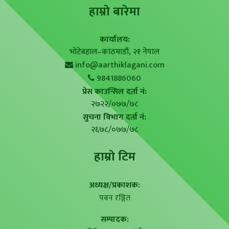
हाम्राे बारेमा
कार्यालय:
भोटेबहाल–काठमाडौं, २१ नेपाल
info@aarthiklagani.com
9841886060
प्रेस काउन्सिल दर्ता नं:
२७२२/०७७/७८
सुचना विभाग दर्ता नं:
२६७८/०७७/७८
हाम्राे टिम
अध्यक्ष/प्रकाशक:
पवन रञ्जित
सम्पादक: