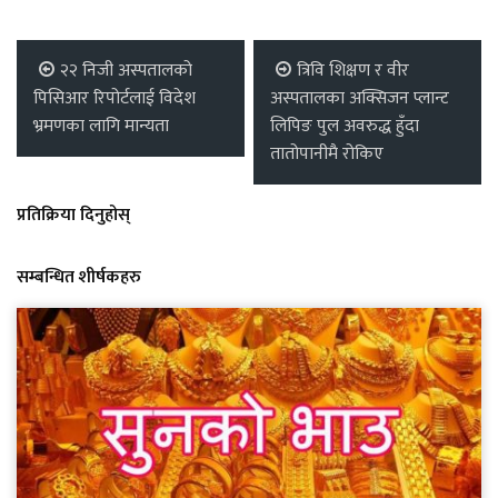
२२ निजी अस्पतालको
त्रिवि शिक्षण र वीर
पिसिआर रिपोर्टलाई विदेश
अस्पतालका अक्सिजन प्लान्ट
भ्रमणका लागि मान्यता
लिपिङ पुल अवरुद्ध हुँदा
तातोपानीमै रोकिए
प्रतिक्रिया दिनुहोस्
सम्बन्धित शीर्षकहरु