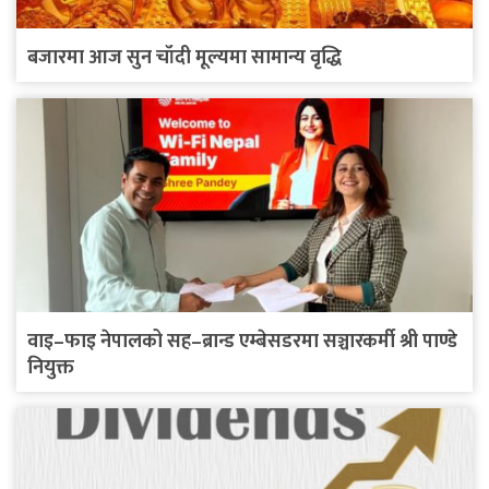
बजारमा आज सुन चाँदी मूल्यमा सामान्य वृद्धि
वाइ–फाइ नेपालको सह–ब्रान्ड एम्बेसडरमा सञ्चारकर्मी श्री पाण्डे
नियुक्त