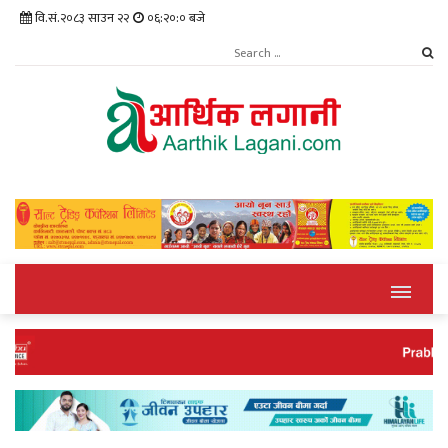
वि.सं.२०८३ साउन २२
०६:२०:०१ बजे