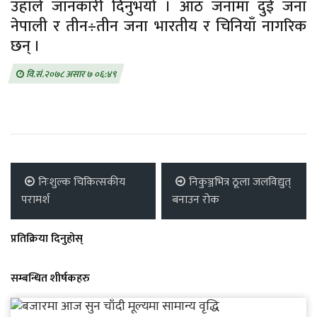
उहाँले जानकारी दिनुभयो । आठ जनामा दुई जना
नेपाली र तीन÷तीन जना भारतीय र चिनियाँ नागरिक
छन् ।
वि.सं.२०७८ असार ७ ०६:४९
निःशुल्क चिकित्सकीय
निकुञ्जभित्र ठूला जलविद्युत्
परामर्श
बनाउन रोक
प्रतिक्रिया दिनुहोस्
सम्बन्धित शीर्षकहरु