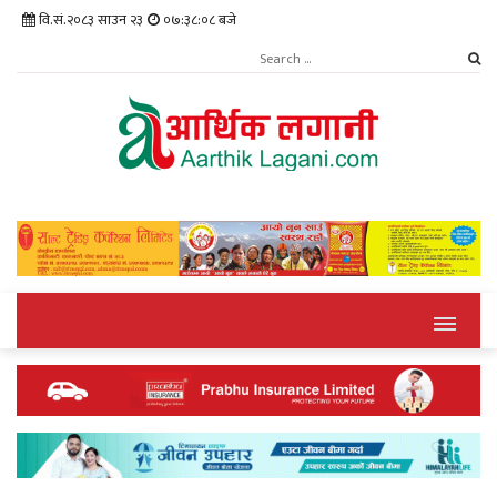
वि.सं.२०८३ साउन २३
०७:३८:०९ बजे