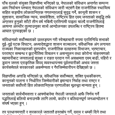
पाँच दलको संयुक्त विज्ञप्तीमा भनिएको छ, नेपालको संविधान अन्तर्गत सम्पन्न
आम निर्वाचन पश्चात् नेपालको संविधान जारी भएसंगै देश राजनीतिक स्थायित्व
सहित सङ्घीय लोकतान्त्रिक गणतन्त्रलाई सुदृढ गर्ने, कानूनी शासन र
सुशासन, सामाजिक न्याय, समावेशिता, राष्ट्रिय हित एवम् जनताको समृद्धि तर्फ
अग्रसर हुनुको साँटो तीन वर्ष नबित्दै प्रतिगामी पाइला चाल्दै राजनीतिलाई
अत्यन्त अस्थीर तुल्याउनुका साथै आन्दोलनका उपलब्धि र राष्ट्रिय हितमा
आघात पुरयाइएको छ ।
संविधानको सर्वोच्चताको उल्लङ्घन गरी स्वेच्छाचारी रुपमा प्रतिनिधि सभाको
दुई–दुई पटक विघटन, अध्यादेशद्धारा शासन सञ्चालन, संवैधानिक अंग लगायत
राज्यका निकायहरुको दुरुपयोग, राजनीतिक दलहरुमा विभाजन, भ्रष्टाचार,
परराष्ट्र सम्बन्ध र कूटनीतिमा विचलन र असन्तुलन तथा कोरोना संक्रमणको
महामारीबाट जनतालाई सुरक्षा र राहत प्रदान गर्न असक्षमता एवम् बाढी, पहिरो र
डुवान जस्ता प्राकृतिक विपद् व्यवस्थापनमा पूर्वतयारीको अभाव जस्ता
कार्यसमेतले सरकारको अकर्मण्यता र गैरजिम्मेवारीपन देखिएको छ ।
विज्ञप्तीमा अगाडि भनिएको छ, संवैधानिक सर्वोच्चता, शक्ति पृथकीकरण,
कानूनको पालना र निर्धारित जिम्मेवारीको इमान्दार निर्वाह तथा राष्ट्र र
जनताको सर्वोपरी हित लोकतान्त्रिक प्रणालीका मूलभूत मान्यता हुन् ।
जनताको सार्वभौमसत्ता र आफ्नोबारेमा नेपाली जनताले आफै निर्णय गर्ने
पद्धतिलाई बलियो बनाउनकै लागि लामो, कठोर र बलिदानपूर्ण जनआन्दोलन र
संघर्ष भएका हुन् ।
तर प्रधानमन्त्री र सरकारले जताततै हस्तक्षेप गर्ने, दवाव र धम्की दिने तथा