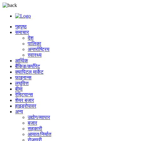
गृहपृष्ठ
समाचार
देश
पालिका
अन्तर्राष्ट्रिय
स्वास्थ्य
आर्थिक
बैंकिङ/कर्पोरेट
क्यापिटल मार्केट
फाइनान्स
लघुवित्त
बीमा
रेमिट्यान्स
शेयर बजार
हाइड्रोपावर
अन्य
उद्योग/व्यापार
बजार
सहकारी
आयात/निर्यात
रोजगारी