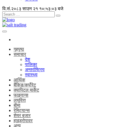
वि.सं.२०८३ साउन २१
१०:५३:०४ बजे
गृहपृष्ठ
समाचार
देश
पालिका
अन्तर्राष्ट्रिय
स्वास्थ्य
आर्थिक
बैंकिङ/कर्पोरेट
क्यापिटल मार्केट
फाइनान्स
लघुवित्त
बीमा
रेमिट्यान्स
शेयर बजार
हाइड्रोपावर
अन्य