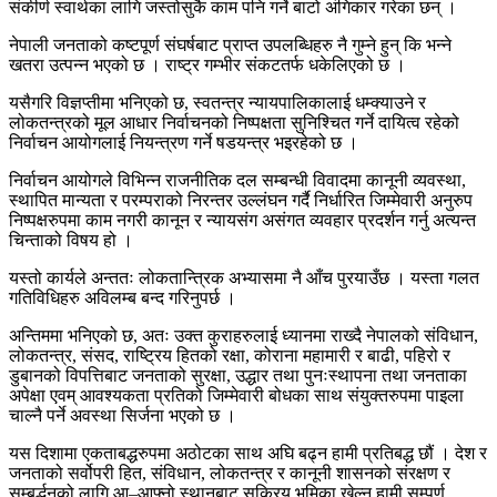
संकीर्ण स्वार्थका लागि जस्तोसुकै काम पनि गर्ने बाटो अंगिकार गरेका छन् ।
नेपाली जनताको कष्टपूर्ण संघर्षबाट प्राप्त उपलब्धिहरु नै गुम्ने हुन् कि भन्ने
खतरा उत्पन्न भएको छ । राष्ट्र गम्भीर संकटतर्फ धकेलिएको छ ।
यसैगरि विज्ञप्तीमा भनिएको छ, स्वतन्त्र न्यायपालिकालाई धम्क्याउने र
लोकतन्त्रको मूल आधार निर्वाचनको निष्पक्षता सुनिश्चित गर्ने दायित्व रहेको
निर्वाचन आयोगलाई नियन्त्रण गर्ने षडयन्त्र भइरहेको छ ।
निर्वाचन आयोगले विभिन्न राजनीतिक दल सम्बन्धी विवादमा कानूनी व्यवस्था,
स्थापित मान्यता र परम्पराको निरन्तर उल्लंघन गर्दै निर्धारित जिम्मेवारी अनुरुप
निष्पक्षरुपमा काम नगरी कानून र न्यायसंग असंगत व्यवहार प्रदर्शन गर्नु अत्यन्त
चिन्ताको विषय हो ।
यस्तो कार्यले अन्ततः लोकतान्त्रिक अभ्यासमा नै आँच पुरयाउँछ । यस्ता गलत
गतिविधिहरु अविलम्ब बन्द गरिनुपर्छ ।
अन्तिममा भनिएको छ, अतः उक्त कुराहरुलाई ध्यानमा राख्दै नेपालको संविधान,
लोकतन्त्र, संसद, राष्ट्रिय हितको रक्षा, कोराना महामारी र बाढी, पहिरो र
डुबानको विपत्तिबाट जनताको सुरक्षा, उद्धार तथा पुनःस्थापना तथा जनताका
अपेक्षा एवम् आवश्यकता प्रतिको जिम्मेवारी बोधका साथ संयुक्तरुपमा पाइला
चाल्नै पर्ने अवस्था सिर्जना भएको छ ।
यस दिशामा एकताबद्धरुपमा अठोटका साथ अघि बढ्न हामी प्रतिबद्ध छौं । देश र
जनताको सर्वोपरी हित, संविधान, लोकतन्त्र र कानूनी शासनको संरक्षण र
सम्बर्द्धनको लागि आ–आफ्नो स्थानबाट सक्रिय भूमिका खेल्न हामी सम्पूर्ण