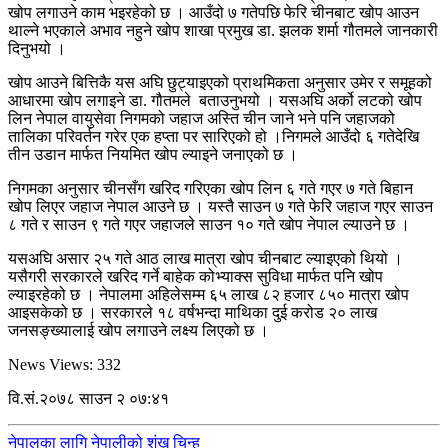
खोप लगाउने काम भइरहेको छ । आउँदो ७ गतेपछि फेरि चीनबाट खोप आउन
थाल्ने भएकाले अभाव नहुने खोप शाखा प्रमुख डा. झलक शर्मा गौतमले जानकारी
दिनुभयो ।
खोप आउने बित्तिकै यस अघि छुट्याइएको प्राथमिकता अनुसार उमेर र समूहको
आधारमा खोप लगाइने डा. गौतमले बताउनुभयो । यसअघि अर्को लटको खोप
लिन नेपाल वायुसेवा निगमको जहाज अस्ति चीन जाने भने पनि जहाजको
तालिका परिवर्तन गरेर एक हप्ता पर सारिएको हो ।निगमले आउँदो ६ गतेदेखि
तीन उडान मार्फत नियमित खोप ल्याइने जनाएको छ ।
निगमका अनुसार चीनसँग खरिद गरिएका खोप लिन ६ गते गएर ७ गते बिहान
खोप लिएर जहाज नेपाल आउने छ । यस्तै साउन ७ गते फेरि जहाज गएर साउन
८ गते र साउन ९ गते गएर जहाजले साउन १० गते खोप नेपाल ल्याउने छ ।
यसअघि असार २५ गते आठ लाख मात्रा खोप चीनबाट ल्याइएको थियो ।
यसैगरी सरकारले खरिद गर्ने बाहेक कोभ्याक्स सुविधा मार्फत पनि खोप
ल्याइरहेको छ । नेपालमा अहिलेसम्म ६५ लाख ८२ हजार ८५० मात्रा खोप
आइसकेको छ । सरकारले १८ वर्षभन्दा माथिका दुई करोड २० लाख
जनसङ्ख्यालाई खोप लगाउने लक्ष्य लिएको छ ।
News Views:
332
वि.सं.२०७८ साउन २ ०७:४१
नेपालका लागि नेपालीको शंख चिन्ह