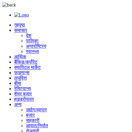
गृहपृष्ठ
समाचार
देश
पालिका
अन्तर्राष्ट्रिय
स्वास्थ्य
आर्थिक
बैंकिङ/कर्पोरेट
क्यापिटल मार्केट
फाइनान्स
लघुवित्त
बीमा
रेमिट्यान्स
शेयर बजार
हाइड्रोपावर
अन्य
उद्योग/व्यापार
बजार
सहकारी
आयात/निर्यात
रोजगारी