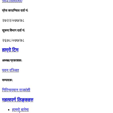
9841886060
प्रेस काउन्सिल दर्ता नं:
२७२२/०७७/७८
सुचना विभाग दर्ता नं:
२६७८/०७७/७८
हाम्राे टिम
अध्यक्ष/प्रकाशक:
पवन रञ्जित
सम्पादक:
गिरिन्द्रमान राजवंशी
महत्वपर्ण लिङ्कहरु
हाम्रो बारेमा