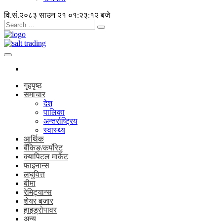
वि.सं.२०८३ साउन २१
०१:२३:१२ बजे
गृहपृष्ठ
समाचार
देश
पालिका
अन्तर्राष्ट्रिय
स्वास्थ्य
आर्थिक
बैंकिङ/कर्पोरेट
क्यापिटल मार्केट
फाइनान्स
लघुवित्त
बीमा
रेमिट्यान्स
शेयर बजार
हाइड्रोपावर
अन्य