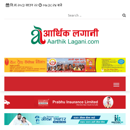
वि.सं.२०८३ साउन २२
०७:३८:२५ बजे