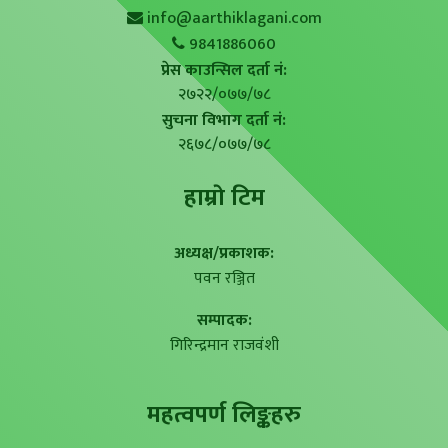
info@aarthiklagani.com
9841886060
प्रेस काउन्सिल दर्ता नं:
२७२२/०७७/७८
सुचना विभाग दर्ता नं:
२६७८/०७७/७८
हाम्राे टिम
अध्यक्ष/प्रकाशक:
पवन रञ्जित
सम्पादक:
गिरिन्द्रमान राजवंशी
महत्वपर्ण लिङ्कहरु