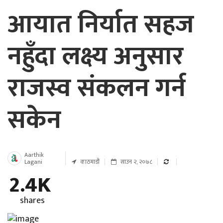
आयात निर्यात सहज
नहुँदा लक्ष्य अनुसार
राजस्व संकलन गर्न
सकेन
Aarthik
Lagani
काठमाडौं
साउन २, २०७८
2.4K
shares