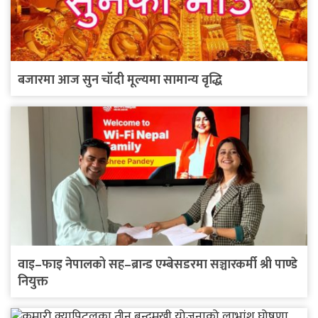
बजारमा आज सुन चाँदी मूल्यमा सामान्य वृद्धि
वाइ–फाइ नेपालको सह–ब्रान्ड एम्बेसडरमा सञ्चारकर्मी श्री पाण्डे
नियुक्त