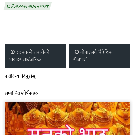
वि.सं.२०७८ साउन २ १०:११
सरकारले सवारीको
मोबाइलमै ‘वैदेशिक
भाडादर सार्वजनिक
रोजगार’
प्रतिक्रिया दिनुहोस्
सम्बन्धित शीर्षकहरु