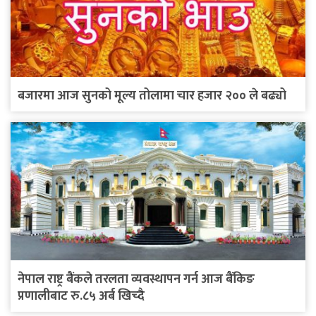
बजारमा आज सुनको मूल्य तोलामा चार हजार २०० ले बढ्यो
नेपाल राष्ट्र बैंकले तरलता व्यवस्थापन गर्न आज बैंकिङ
प्रणालीबाट रु.८५ अर्ब खिच्दै