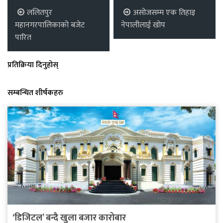
ललितपुर
असोजसम्म एक तिहाइ
महानगरपालिकाको बजेट
नेपालीलाई खोप
पारित
प्रतिक्रिया दिनुहोस्
सम्बन्धित शीर्षकहरु
‘डिजिटल’ बन्दै खुला बजार कारोबार