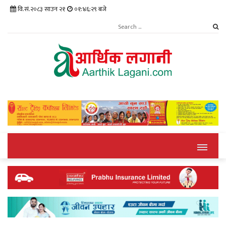
वि.सं.२०८३ साउन २१
०१:४६:३० बजे