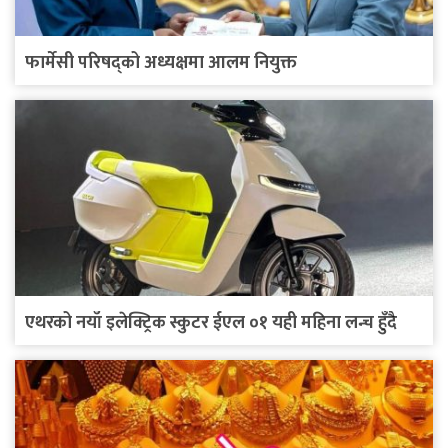
फार्मेसी परिषद्को अध्यक्षमा आलम नियुक्त
एथरको नयाँ इलेक्ट्रिक स्कुटर ईएल ०१ यही महिना लन्च हुँदै