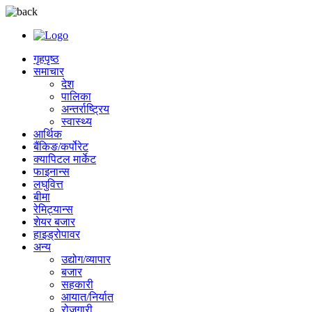
गृहपृष्ठ
समाचार
देश
पालिका
अन्तर्राष्ट्रिय
स्वास्थ्य
आर्थिक
बैंकिङ/कर्पोरेट
क्यापिटल मार्केट
फाइनान्स
लघुवित्त
बीमा
रेमिट्यान्स
शेयर बजार
हाइड्रोपावर
अन्य
उद्योग/व्यापार
बजार
सहकारी
आयात/निर्यात
रोजगारी