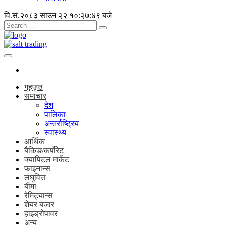
वि.सं.२०८३ साउन २२
१०:२७:५० बजे
गृहपृष्ठ
समाचार
देश
पालिका
अन्तर्राष्ट्रिय
स्वास्थ्य
आर्थिक
बैंकिङ/कर्पोरेट
क्यापिटल मार्केट
फाइनान्स
लघुवित्त
बीमा
रेमिट्यान्स
शेयर बजार
हाइड्रोपावर
अन्य