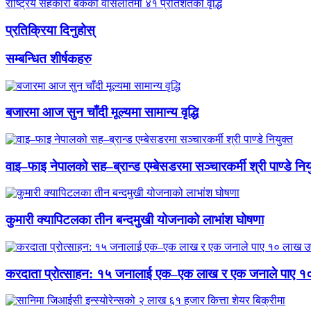
राष्ट्रिय सहकारी बैंकको वासलातमा ४१ प्रतिशतको वृद्धि
प्रतिक्रिया दिनुहोस्
सम्बन्धित शीर्षकहरु
बजारमा आज सुन चाँदी मूल्यमा सामान्य वृद्धि
वाइ–फाइ नेपालको सह–ब्रान्ड एम्बेसडरमा सञ्चारकर्मी श्री पाण्डे निय
कुमारी क्यापिटलका तीन बन्दमुखी योजनाको लाभांश घोषणा
करदाता प्रोत्साहन: १५ जनालाई एक–एक लाख र एक जनाले पाए १