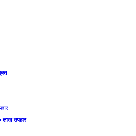
ुक्त
० लाख उपहार