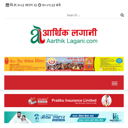
वि.सं.२०८३ साउन २३
१०:०५:३४ बजे