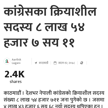
कांग्रेसका क्रियाशील
सदस्य ८ लाख ५४
हजार ७ सय ११
Aarthik
Lagani
काठमाडौं
साउन १२, २०७८
2.4K
shares
काठमाडौं । देशभर नेपाली कांग्रेसको क्रियाशील सदस्य
संख्या ८ लाख ५४ हजार ७११ जना पुगेको छ । जसमा
४ लाख ४३ हजार ६ सय ६८ नयाँ सदस्य थपिएका हुन् ।