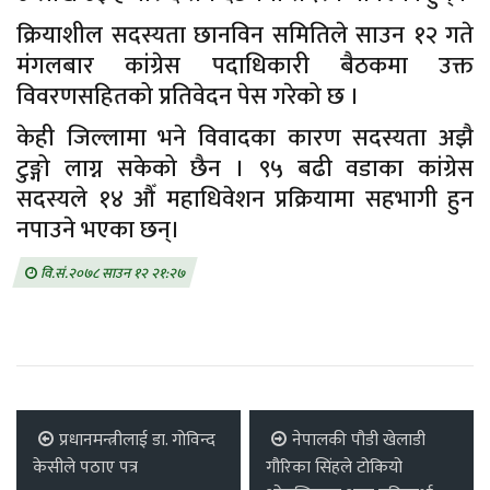
क्रियाशील सदस्यता छानविन समितिले साउन १२ गते
मंगलबार कांग्रेस पदाधिकारी बैठकमा उक्त
विवरणसहितको प्रतिवेदन पेस गरेको छ ।
केही जिल्लामा भने विवादका कारण सदस्यता अझै
टुङ्गो लाग्न सकेको छैन । ९५ बढी वडाका कांग्रेस
सदस्यले १४ औँ महाधिवेशन प्रक्रियामा सहभागी हुन
नपाउने भएका छन्।
वि.सं.२०७८ साउन १२ २१:२७
प्रधानमन्त्रीलाई डा. गोविन्द
नेपालकी पौडी खेलाडी
केसीले पठाए पत्र
गौरिका सिंहले टोकियो