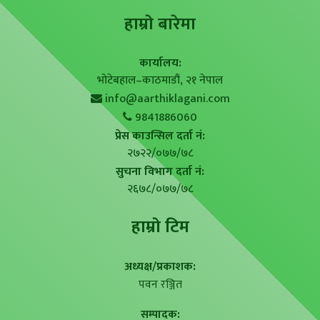
हाम्राे बारेमा
कार्यालय:
भोटेबहाल–काठमाडौं, २१ नेपाल
info@aarthiklagani.com
9841886060
प्रेस काउन्सिल दर्ता नं:
२७२२/०७७/७८
सुचना विभाग दर्ता नं:
२६७८/०७७/७८
हाम्राे टिम
अध्यक्ष/प्रकाशक:
पवन रञ्जित
सम्पादक: