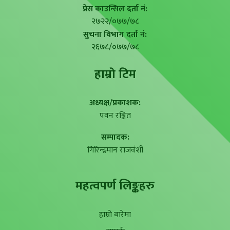
प्रेस काउन्सिल दर्ता नं:
२७२२/०७७/७८
सुचना विभाग दर्ता नं:
२६७८/०७७/७८
हाम्राे टिम
अध्यक्ष/प्रकाशक:
पवन रञ्जित
सम्पादक:
गिरिन्द्रमान राजवंशी
महत्वपर्ण लिङ्कहरु
हाम्रो बारेमा