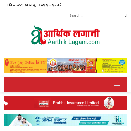
वि.सं.२०८३ साउन २३
०५:५७:५३ बजे