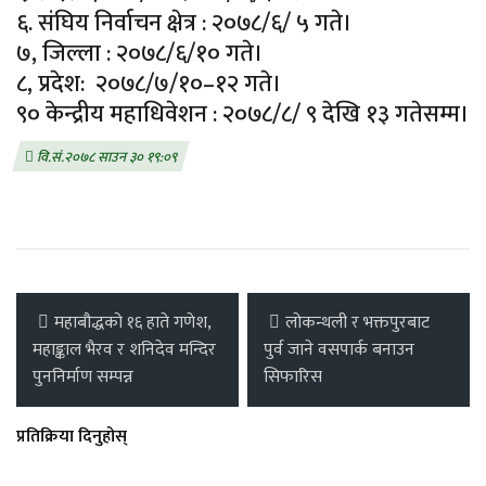
६. संघिय निर्वाचन क्षेत्र : २०७८/६/ ५ गते।
७, जिल्ला : २०७८/६/१० गते।
८, प्रदेश: २०७८/७/१०–१२ गते।
९० केन्द्रीय महाधिवेशन : २०७८/८/ ९ देखि १३ गतेसम्म।
वि.सं.२०७८ साउन ३० १९:०९
महाबौद्धको १६ हाते गणेश,
लोकन्थली र भक्तपुरबाट
महाङ्काल भैरव र शनिदेव मन्दिर
पुर्व जाने वसपार्क बनाउन
पुननिर्माण सम्पन्न
सिफारिस
प्रतिक्रिया दिनुहोस्