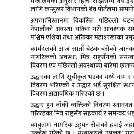
मन्त्रालयका अनुसार हिजो साँझसम्म थप ३५६ ज
लागि कन्सुलर विभागको बेव पोर्टलमा आफ्नो
अफगानिस्तानमा विकसित पछिल्लो घटन
नेपालीको अवस्था यकिन गरी आवश्यक समन्
पश्चिम एशिया तथा अफ्रिका महाशाखाका प्र
कार्यदलको आज सातौँ बैठक बसेको जानकारी दिँ
नागरिकको अवस्था, मित्र राष्ट्रसँगको समन
विवरण एवं पछिल्लो अवस्थाका बारेमा छल
उद्धारका लागि सूचीकृत भएका मध्ये नाम र 
विवरण भरिएको र उद्धार भई सुरक्षित स्था
विवरण अद्यावधिक गरिएको छ ।
उद्धार हुन बाँकी व्यक्तिको विवरण स्थानग
गरिरहेका मित्र राष्ट्रसँग सहकार्य र समन्वय
काबुलमा नागरिक उड्डयन सेवाको हवाई ज
उल्लेख गरेको छ । मन्त्रालयले उपलब्ध ग