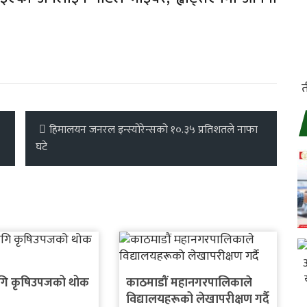
हिमालयन जनरल इन्स्योरेन्सको १०.३५ प्रतिशतले नाफा
घटे
ि कृषिउपजको थोक
काठमाडौं महानगरपालिकाले
विद्यालयहरूको लेखापरीक्षण गर्दै