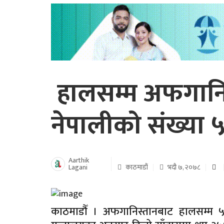
हालसम्म अफगानिस
नेपालीको संख्या ५
Aarthik
Lagani
काठमाडौं
भदौ ७, २०७८
काठमाडौँ । अफगानिस्तानबाट हालसम्म ५०