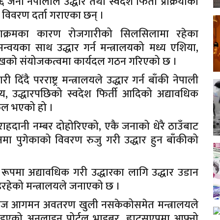
ना नेपालीले उद्धार तथा स्वदेश फिर्ती प्रक्रियाका
 विवरण दर्ता गराएका छन् ।
ाक्रमका कारण रोजगारीको सिलसिलामा रहेका
वयका साथ उद्धार गर्न मन्त्रालयको मध्य एशिया,
मुखको संयोजकत्वमा कार्यदल गठन गरिएको छ ।
दै परराष्ट्र मन्त्रालयले उद्धार गर्न बाँकी नेपाली
्वय, उद्धारपछिको स्वदेश फिर्ती आदिको अद्यावधिक
फल भएको हो ।
राहदानी नम्बर दोहोरिएको, एकै जनाको धेरै ठाउँबाट
नमा पुगेकाको विवरण रुजु गरी उद्धार हुन बाँकीको
त रूपमा अद्यावधिक गरी उद्धारका लागि उद्धार उडान
 भइरहेको मन्त्रालयले जनाएको छ ।
हाज आगमन अवतरण खुली नसकेकोसमेत मन्त्रालयले
राइएको अनलाइन पोर्टल भाइबर, ह्वाट्सएपमा आफ्नो