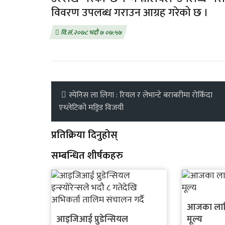
विवरण उपलब्ध गराउन आग्रह गरेको छ ।
वि.सं.२०७८ भदौ ७ ०७:५७
स्पेनिस ला लिगा : रियल र लेभान्टे बराबरीमा रोकिँदा
एथ्लेटिको मड्रिड विजयी
प्रतिक्रिया दिनुहोस्
सम्बन्धित शीर्षकहरु
आजका लाग
आइजिआई प्रुडेन्सियल
मूल्य