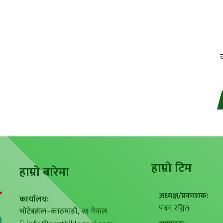
हाम्राे टिम
हाम्राे बारेमा
अध्यक्ष/प्रकाशक:
कार्यालय:
पवन रञ्जित
भोटेबहाल–काठमाडौं, २१ नेपाल