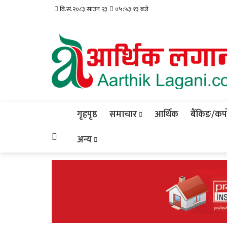
वि.सं.२०८३ साउन २३
०५:५३:१४ बजे
गृहपृष्ठ
समाचार
आर्थिक
बैंकिङ/कर्प
अन्य