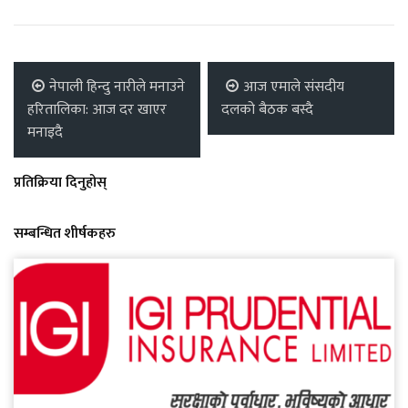
नेपाली हिन्दु नारीले मनाउने
आज एमाले संसदीय
हरितालिका: आज दर खाएर
दलको बैठक बस्दै
मनाइदै
प्रतिक्रिया दिनुहोस्
सम्बन्धित शीर्षकहरु