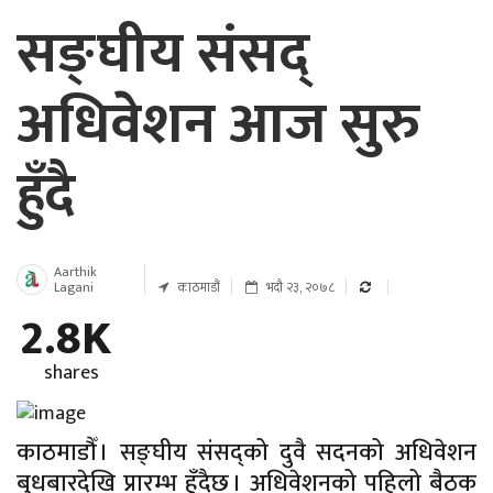
सङ्घीय संसद्
अधिवेशन आज सुरु
हुँदै
Aarthik
Lagani
काठमाडौं
भदौ २३, २०७८
2.8K
shares
काठमाडौँ । सङ्घीय संसद्को दुवै सदनको अधिवेशन
बुधबारदेखि प्रारम्भ हुँदैछ । अधिवेशनको पहिलो बैठक