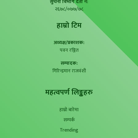
सुचना विभाग दर्ता नं:
२६७८/०७७/७८
हाम्राे टिम
अध्यक्ष/प्रकाशक:
पवन रञ्जित
सम्पादक:
गिरिन्द्रमान राजवंशी
महत्वपर्ण लिङ्कहरु
हाम्रो बारेमा
सम्पर्क
Trending