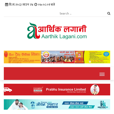
वि.सं.२०८३ साउन २४
०७:०८:०२ बजे