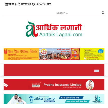
वि.सं.२०८३ साउन २२
०२:४८:३० बजे