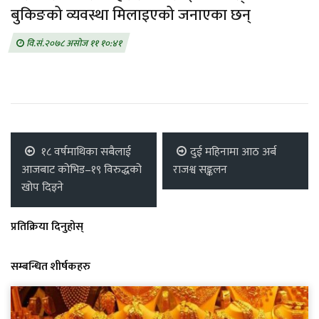
बुकिङको व्यवस्था मिलाइएको जनाएका छन्
वि.सं.२०७८ असोज ११ १०:४१
१८ वर्षमाथिका सबैलाई
दुई महिनामा आठ अर्ब
आजबाट कोभिड–१९ विरुद्धको
राजश्व सङ्कलन
खोप दिइने
प्रतिक्रिया दिनुहोस्
सम्बन्धित शीर्षकहरु