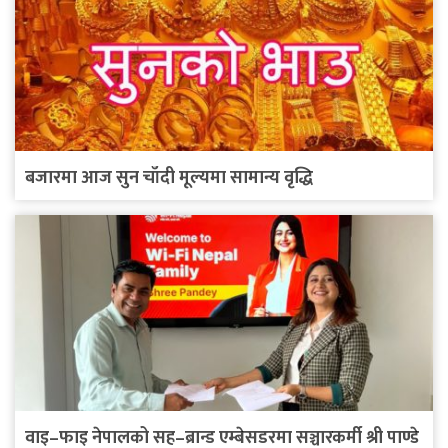
बजारमा आज सुन चाँदी मूल्यमा सामान्य वृद्धि
वाइ–फाइ नेपालको सह–ब्रान्ड एम्बेसडरमा सञ्चारकर्मी श्री पाण्डे