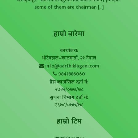
some of them are chairman
[...]
हाम्राे बारेमा
कार्यालय:
भोटेबहाल–काठमाडौं, २१ नेपाल
info@aarthiklagani.com
9841886060
प्रेस काउन्सिल दर्ता नं:
२७२२/०७७/७८
सुचना विभाग दर्ता नं:
२६७८/०७७/७८
हाम्राे टिम