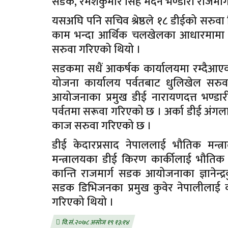
सडक, रमेशकुमार सिंह मदन भण्डारी राजमार्
यसअघि पनि सचिव श्रेष्ठले १८ डीईको सरुवा
काम भन्दा आर्थिक चलखेलका आधारमामा ड
सरुवा गरिएको थियो ।
सडकमा सधैं आकर्षक कार्यालयमा रम्दैआए
योजना कार्यालय पर्वतबाट धुलिखेल सरुवा
आयोजनाका प्रमुख डीई नारायणदत्त भण्डा
पर्वतमा सरूवा गरिएको छ । अर्का डीई अं
काज सरुवा गरिएको छ ।
डीई केदारप्रसाद नेपाललाई भौतिक मन्त्र
मन्त्रालयका डीई किरण कार्कीलाई भौति
कान्ति राजमार्ग सडक आयोजनाका ज्ञानेन्द्र
सडक डिभिजनका प्रमुख कुवेर नेपालीलाई
गरिएको थियो ।
वि.सं.२०७८ असोज १९ १३:१४