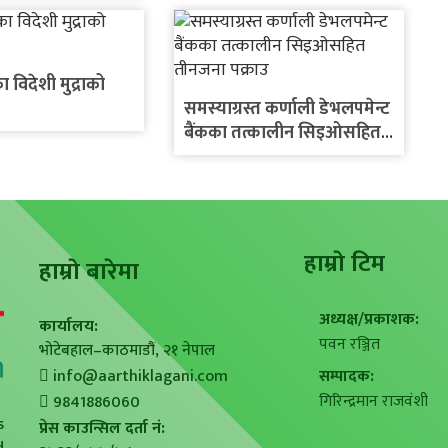
िदेशी मुद्राको
समस्याग्रस्त कर्णाली डेभलपमेन्ट
बैंकका तत्कालीन सिइओसहित
तीनजना पक्राउ
हाम्राे टिम
हाम्राे बारेमा
अध्यक्ष/प्रकाशक:
कार्यालय:
पवन रञ्जित
भोटेबहाल–काठमाडौं, २१ नेपाल
info@aarthiklagani.com
सम्पादक:
गिरिन्द्रमान राजवंशी
9841886060
s
प्रेस काउन्सिल दर्ता नं: