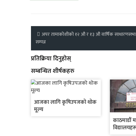
अपर तामाकोशीको १२ औ र १३ औ वार्षिक साधारणसभा
सम्पन्न
प्रतिक्रिया दिनुहोस्
सम्बन्धित शीर्षकहरु
आजका लागि कृषिउपजको थोक
मूल्य
काठमाडौं 
विद्यालयहरू