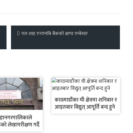
पल शाह एनएमबि बैंकको ब्राण्ड एम्बेस्डर
काठमाडौंका यी क्षेत्रमा शनिबार र
आइतबार विद्युत् आपूर्ति बन्द हुने
महानगरपालिकाले
को लेखापरीक्षण गर्दै