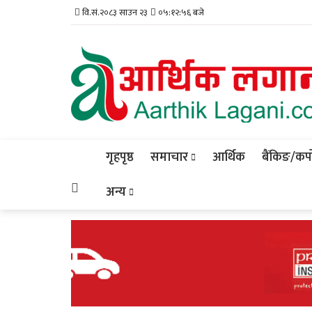
वि.सं.२०८३ साउन २३
०५:१२:५७ बजे
गृहपृष्ठ
समाचार
आर्थिक
बैंकिङ/कर्प
अन्य