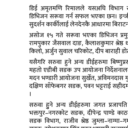
डिई अमृतमणि रिमालले यसअघि विभाग सरु
डिभिजन सरूवा गर्न सफल भएका छन। इन्जी
सुदर्शन कार्कीलाई लेनदेनकै आधारमा बिरा
असोज १५ गते सरूवा भएका डिभिजन प्रमुखहरुम
रामपुकार जैसवाल दाङ, कैलाशकुमार श्रेष्ठ
किलो, अर्जुन सुवाल चरिकोट, दीप बाराही डोटी 
यसैगरि सरुवा हुने अन्य डीईहरुमा बिष्णुप
महतो एडीबी सडक उप आयोजना निर्देशनालय
मदन भण्डारी आयोजना सुर्खेत, अविमनदास म
दक्षिण साँफेबगर सडक, पवन भट्टराई सहीदमा
।
सरुवा हुुुुने अन्य डीईहरुमा जगत प्रजा
भक्तपुर–नगरकोट सडक, दीपेन्द्र पाण्डे क
सडक विभाग, राजीव श्रेष्ठ जुम्ला–नाग्