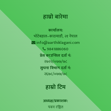
हाम्राे बारेमा
कार्यालय:
भोटेबहाल–काठमाडौं, २१ नेपाल
info@aarthiklagani.com
9841886060
प्रेस काउन्सिल दर्ता नं:
२७२२/०७७/७८
सुचना विभाग दर्ता नं:
२६७८/०७७/७८
हाम्राे टिम
अध्यक्ष/प्रकाशक:
पवन रञ्जित