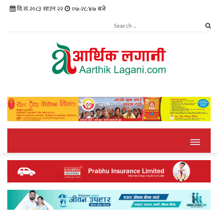
वि.सं.२०८३ साउन २२
०७:२८:४७ बजे