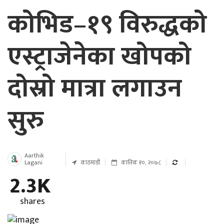
कोभिड–१९ विरुद्धको
एस्ट्राजेनेका खोपको
दोस्रो मात्रा लगाउन
सुरु
Aarthik
Lagani
काठमाडौं
कात्तिक १०, २०७८
2.3K
shares