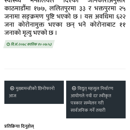
स्वास्थ्य मन्त्रालयले दिएको जानकारीअनुसार
काठमाडौँमा १७७, ललितपुरमा ३३ र भक्तपुरमा २५
जनामा सङ्क्रमण पुष्टि भएको छ । यस अवधिमा ६२२
जना कोरोनामुक्त भएका छन् भने कोरोनाबाट ११
जनाको मृत्यु भएको छ ।
वि.सं.२०७८ कात्तिक १० ०७:५३
मुख्यमन्त्रीकोे छिनोफानो
विद्युत् महसुल निर्धारण
आज
आयोगले नयाँ दर स्वीकृत
पत्रकार सम्मेलन गरी
सार्वजनिक गर्ने तयारी
प्रतिक्रिया दिनुहोस्