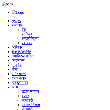
गृहपृष्ठ
समाचार
देश
पालिका
अन्तर्राष्ट्रिय
स्वास्थ्य
आर्थिक
बैंकिङ/कर्पोरेट
क्यापिटल मार्केट
फाइनान्स
लघुवित्त
बीमा
रेमिट्यान्स
शेयर बजार
हाइड्रोपावर
अन्य
उद्योग/व्यापार
बजार
सहकारी
आयात/निर्यात
रोजगारी