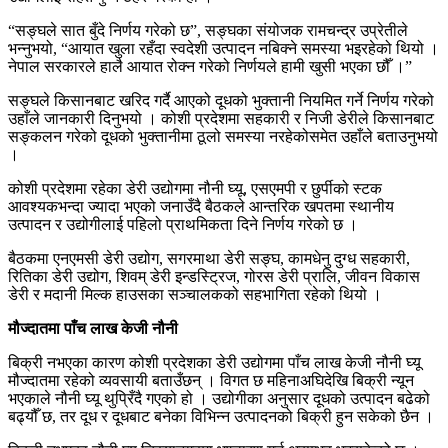
“सङ्घले सात बुँदे निर्णय गरेको छ”, सङ्घका संयोजक रामचन्द्र उप्रेतीले
भन्नुभयो, “आयात खुला रहँदा स्वदेशी उत्पादन नबिक्ने समस्या भइरहेको थियो ।
नेपाल सरकारले हालै आयात रोक्न गरेको निर्णयले हामी खुसी भएका छौँ ।”
सङ्घले किसानबाट खरिद गर्दै आएको दूधको भुक्तानी नियमित गर्ने निर्णय गरेको
उहाँले जानकारी दिनुभयो । कोशी प्रदेशमा सहकारी र निजी डेरीले किसानबाट
सङ्कलन गरेको दूधको भुक्तानीमा ठूलो समस्या नरहेकोसमेत उहाँले बताउनुभयो
।
कोशी प्रदेशमा रहेका डेरी उद्योगमा नौनी घ्यू, एसएमपी र छुर्पीको स्टक
आवश्यकभन्दा ज्यादा भएको जनाउँदै बैठकले आन्तरिक खपतमा स्थानीय
उत्पादन र उद्योगीलाई पहिलो प्राथमिकता दिने निर्णय गरेको छ ।
बैठकमा एनएमसी डेरी उद्योग, सगरमाथा डेरी सङ्घ, कामधेनु दुग्ध सहकारी,
रितिका डेरी उद्योग, शिवम् डेरी इन्डस्ट्रिज, गोरस डेरी प्रालि, जीवन विकास
डेरी र मदानी मिल्क हाउसका सञ्चालकको सहभागिता रहेको थियो ।
मौज्दातमा पाँच लाख केजी नौनी
बिक्री नभएका कारण कोशी प्रदेशका डेरी उद्योगमा पाँच लाख केजी नौनी घ्यू
मौज्दातमा रहेको व्यवसायी बताउँछन् । विगत छ महिनाअघिदेखि बिक्री न्यून
भएकाले नौनी घ्यू थुप्रिँदै गएको हो । उद्योगीका अनुसार दूधको उत्पादन बढेको
बढ्यौँ छ, तर दूध र दूधबाट बनेका विभिन्न उत्पादनको बिक्री हुन सकेको छैन ।