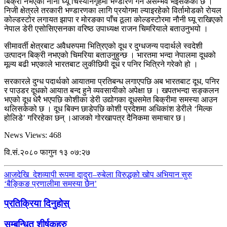
बिक्री नभएका नौनी घ्यू चिस्यानगृहमा भण्डारण गर्न असम्भव भइसकेको छ ।
निजी क्षेत्रले तरकारी भण्डारणका लागि प्रयोगमा ल्याइरहेको विर्तामोडको रोयल
कोल्डस्टोर लगायत झापा र मोरङका पाँच ठूला कोल्डस्टोरमा नौनी घ्यू राखिएको
नेपाल डेरी एसोसिएसनका वरिष्ठ उपाध्यक्ष राजन चिमरियाले बताउनुभयो ।
सीमावर्ती क्षेत्रबाट अवैधरुपमा भित्रिएको दूध र दुग्धजन्य पदार्थले स्वदेशी
उत्पादन बिक्री नभएको चिमरिया बताउनुहुन्छ । भारतमा भन्दा नेपालमा दूधको
मूल्य बढी भएकाले भारतबाट लुकीछिपी दूध र पनिर भित्रिने गरेको हो ।
सरकारले दुग्ध पदार्थको आयातमा प्रतिबन्ध लगाएपछि अब भारतबाट दूध, पनिर
र पाउडर दूधको आयात बन्द हुने व्यवसायीको अपेक्षा छ । खपतभन्दा सङ्कलन
भएको दूध धेरै भएपछि कोशीका डेरी उद्योगका दूधसमेत बिक्रीमा समस्या आउन
थलिसकेको छ । दूध बिक्न छाडेपछि कोशी प्रदेशमा अधिकांश डेरीले ‘मिल्क
होलिडे’ गरिरहेका छन् ।आजको गोरखापत्र दैनिकमा समाचार छ।
News Views:
468
वि.सं.२०८० फागुन १३ ०७:२७
आजदेखि देशव्यापी रूपमा दादुरा–रुबेला विरुद्धको खोप अभियान सुरु
‘बैङ्किङ प्रणालीमा समस्या छैन’
प्रतिक्रिया दिनुहोस्
सम्बन्धित शीर्षकहरु