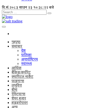
वि.सं.२०८३ साउन २३
१०:३८:२२ बजे
गृहपृष्ठ
समाचार
देश
पालिका
अन्तर्राष्ट्रिय
स्वास्थ्य
आर्थिक
बैंकिङ/कर्पोरेट
क्यापिटल मार्केट
फाइनान्स
लघुवित्त
बीमा
रेमिट्यान्स
शेयर बजार
हाइड्रोपावर
अन्य