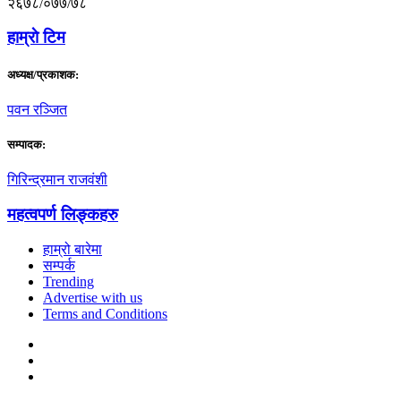
२६७८/०७७/७८
हाम्राे टिम
अध्यक्ष/प्रकाशक:
पवन रञ्जित
सम्पादक:
गिरिन्द्रमान राजवंशी
महत्वपर्ण लिङ्कहरु
हाम्रो बारेमा
सम्पर्क
Trending
Advertise with us
Terms and Conditions