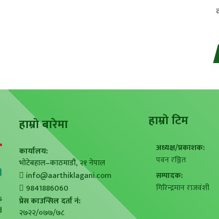
हाम्राे टिम
हाम्राे बारेमा
अध्यक्ष/प्रकाशक:
कार्यालय:
पवन रञ्जित
भोटेबहाल–काठमाडौं, २१ नेपाल
info@aarthiklagani.com
सम्पादक:
गिरिन्द्रमान राजवंशी
9841886060
s
प्रेस काउन्सिल दर्ता नं:
d
२७२२/०७७/७८