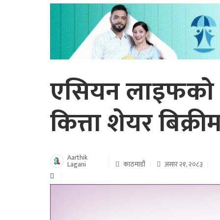
एसियन लाइफको 
कित्ता शेयर बिक्री
Aarthik
Lagani
काठमाडौं
असार २१, २०८३