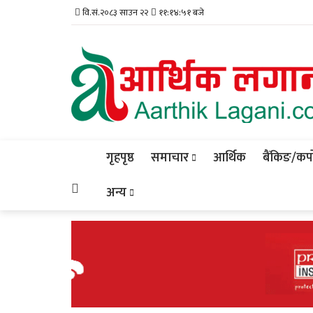
वि.सं.२०८३ साउन २२
११:१४:५२ बजे
गृहपृष्ठ
समाचार
आर्थिक
बैंकिङ/कर्प
अन्य