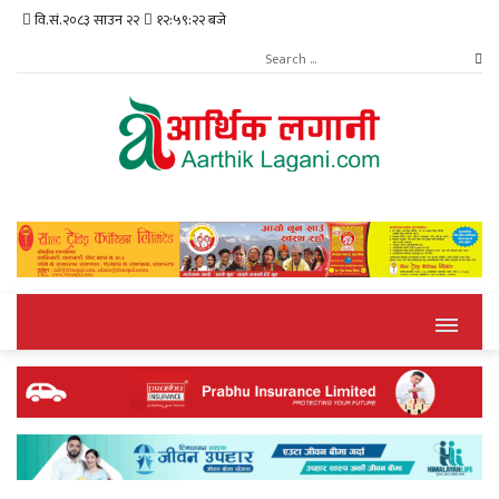
वि.सं.२०८३ साउन २२
१२:५९:२३ बजे