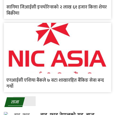
सानिमा जिआईसी इन्स्योरेन्सको २ लाख ६१ हजार कित्ता शेयर
बिक्रीमा
एनआईसी एशिया बैंकले ७ वटा शाखारहित बैंकिङ सेवा बन्द
गर्यो
ताजा
वाइ–फाइ नेपालको सह–ब्रान्ड