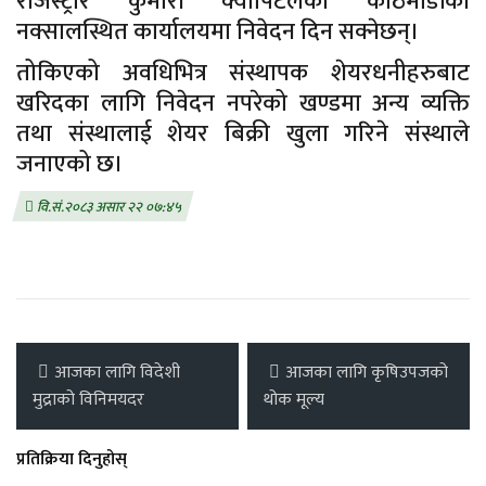
रजिस्ट्रार कुमारी क्यापिटलको काठमाडौंको
नक्सालस्थित कार्यालयमा निवेदन दिन सक्नेछन्।
तोकिएको अवधिभित्र संस्थापक शेयरधनीहरुबाट
खरिदका लागि निवेदन नपरेको खण्डमा अन्य व्यक्ति
तथा संस्थालाई शेयर बिक्री खुला गरिने संस्थाले
जनाएको छ।
वि.सं.२०८३ असार २२ ०७:४५
आजका लागि विदेशी
आजका लागि कृषिउपजको
मुद्राको विनिमयदर
थोक मूल्य
प्रतिक्रिया दिनुहोस्