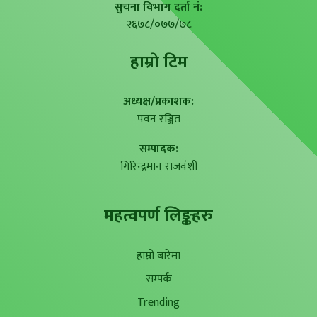
सुचना विभाग दर्ता नं:
२६७८/०७७/७८
हाम्राे टिम
अध्यक्ष/प्रकाशक:
पवन रञ्जित
सम्पादक:
गिरिन्द्रमान राजवंशी
महत्वपर्ण लिङ्कहरु
हाम्रो बारेमा
सम्पर्क
Trending