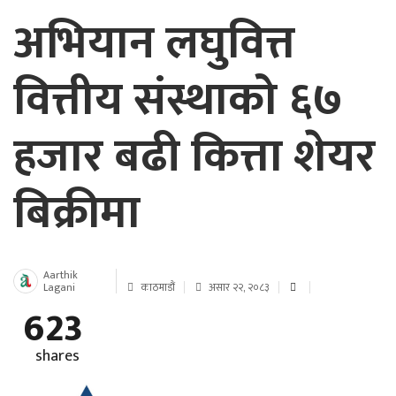
अभियान लघुवित्त
वित्तीय संस्थाको ६७
हजार बढी कित्ता शेयर
बिक्रीमा
Aarthik
Lagani
काठमाडौं
असार २२, २०८३
623
shares