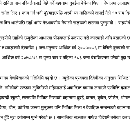
रेष्ठले सविता नाम परिवर्तनलाई बिहे गर्ने बहानामा दुबईमा बेचेका थिए । नेपालमा ल
० हजार समेत लिए । काम गर्न भनी पु¥याइएपछि अरबी घर मालिकले तलाई मैले १५ सय
ुःख दिन थालेपछि उहाँ भागेर गैरआवसीय नेपाली सङ्घको शरणमा पुग्नुभयो । सहयोग
ुभयो । प्रहरीले उहाँको उजुरीका आधारमा पीडकलाई पक्राउ गरी कारबाही अघि बढाएको 
वर्षीय तथ्याङ्कले देखाउँछ । जसअनुसार आर्थिक वर्ष २०७५/०७६ मा बेचिने पुरुषको
थिक वर्ष २०७७/७८ मा पुरुष चार र महिला १८३ जना बेचबिखनमा परेको मुद्दा छ । मुद
मानव बेचबिखनको गतिविधि बढ्दो छ । ब्युरोका प्रवक्ता द्विवेदीका अनुसार भिजिट
साउने, नमिलेको खण्डमा लुकिछिपी महिलालाई अवान्छित काममा लगाउने प्रवित्ति दल
दाबन्दी खुल्यो, त्यसपछि भिजिट भिसाको बहानामा दुबई, कतार, कुवेत, जोर्डन, ओम
बोडिया, चीन, कोरिया जस्ता मुलुकमा पनि भिजिट भिसा र वैवाहिक सम्बन्धको बहान
हुँदै मुद्दा दर्तासम्म पुग्ने गरेको छ । सामाजिक सञ्जाल मार्फत विदेशमै बसेका द