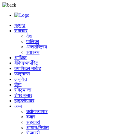
गृहपृष्ठ
समाचार
देश
पालिका
अन्तर्राष्ट्रिय
स्वास्थ्य
आर्थिक
बैंकिङ/कर्पोरेट
क्यापिटल मार्केट
फाइनान्स
लघुवित्त
बीमा
रेमिट्यान्स
शेयर बजार
हाइड्रोपावर
अन्य
उद्योग/व्यापार
बजार
सहकारी
आयात/निर्यात
रोजगारी