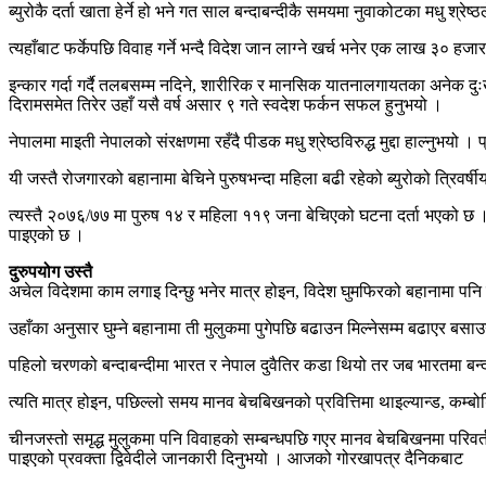
ब्युरोकै दर्ता खाता हेर्ने हो भने गत साल बन्दाबन्दीकै समयमा नुवाकोटका मधु श्
त्यहाँबाट फर्केपछि विवाह गर्ने भन्दै विदेश जान लाग्ने खर्च भनेर एक लाख ३
इन्कार गर्दा गर्दै तलबसम्म नदिने, शारीरिक र मानसिक यातनालगायतका अनेक द
दिरामसमेत तिरेर उहाँ यसै वर्ष असार ९ गते स्वदेश फर्कन सफल हुनुभयो ।
नेपालमा माइती नेपालको संरक्षणमा रहँदै पीडक मधु श्रेष्ठविरुद्ध मुद्दा हाल्न
यी जस्तै रोजगारको बहानामा बेचिने पुरुषभन्दा महिला बढी रहेको ब्युरोको त्रि
त्यस्तै २०७६/७७ मा पुरुष १४ र महिला ११९ जना बेचिएको घटना दर्ता भएको छ । आर्
पाइएको छ ।
दुरुपयोग उस्तै
अचेल विदेशमा काम लगाइ दिन्छु भनेर मात्र होइन, विदेश घुमफिरको बहानामा पनि 
उहाँका अनुसार घुम्ने बहानामा ती मुलुकमा पुगेपछि बढाउन मिल्नेसम्म बढाएर ब
पहिलो चरणको बन्दाबन्दीमा भारत र नेपाल दुवैतिर कडा थियो तर जब भारतमा बन्
त्यति मात्र होइन, पछिल्लो समय मानव बेचबिखनको प्रवित्तिमा थाइल्यान्ड, कम्
चीनजस्तो समृद्ध मुलुकमा पनि विवाहको सम्बन्धपछि गएर मानव बेचबिखनमा परिवर्तन 
पाइएको प्रवक्ता द्विवेदीले जानकारी दिनुभयो । आजको गोरखापत्र दैनिकबाट