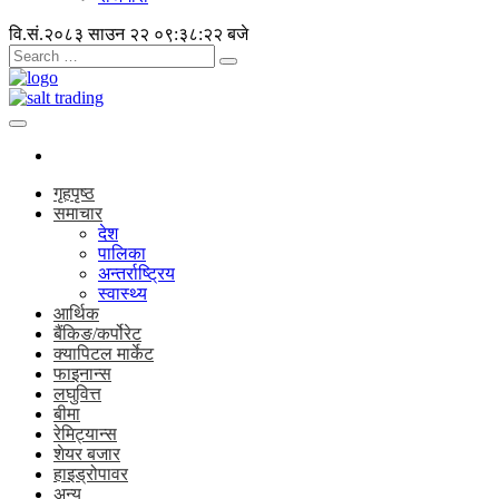
वि.सं.२०८३ साउन २२
०९:३८:२३ बजे
गृहपृष्ठ
समाचार
देश
पालिका
अन्तर्राष्ट्रिय
स्वास्थ्य
आर्थिक
बैंकिङ/कर्पोरेट
क्यापिटल मार्केट
फाइनान्स
लघुवित्त
बीमा
रेमिट्यान्स
शेयर बजार
हाइड्रोपावर
अन्य