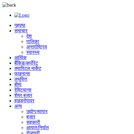
गृहपृष्ठ
समाचार
देश
पालिका
अन्तर्राष्ट्रिय
स्वास्थ्य
आर्थिक
बैंकिङ/कर्पोरेट
क्यापिटल मार्केट
फाइनान्स
लघुवित्त
बीमा
रेमिट्यान्स
शेयर बजार
हाइड्रोपावर
अन्य
उद्योग/व्यापार
बजार
सहकारी
आयात/निर्यात
रोजगारी