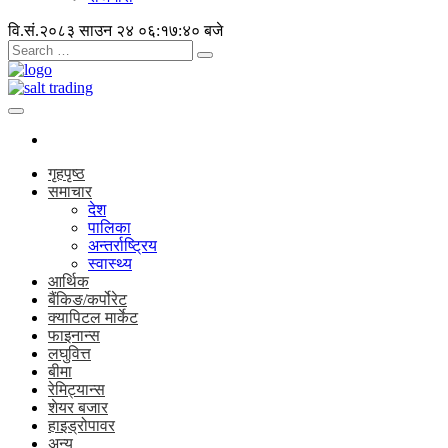
वि.सं.२०८३ साउन २४
०६:१७:४० बजे
गृहपृष्ठ
समाचार
देश
पालिका
अन्तर्राष्ट्रिय
स्वास्थ्य
आर्थिक
बैंकिङ/कर्पोरेट
क्यापिटल मार्केट
फाइनान्स
लघुवित्त
बीमा
रेमिट्यान्स
शेयर बजार
हाइड्रोपावर
अन्य