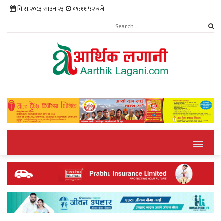
वि.सं.२०८३ साउन २३
०९:११:५२ बजे