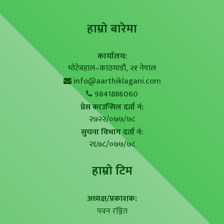
हाम्राे बारेमा
कार्यालय:
भोटेबहाल–काठमाडौं, २१ नेपाल
info@aarthiklagani.com
9841886060
प्रेस काउन्सिल दर्ता नं:
२७२२/०७७/७८
सुचना विभाग दर्ता नं:
२६७८/०७७/७८
हाम्राे टिम
अध्यक्ष/प्रकाशक:
पवन रञ्जित