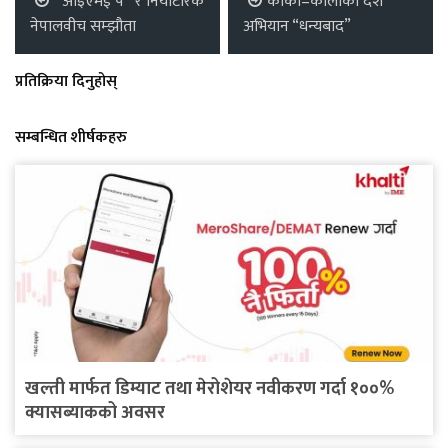
‘ आइएमई पे ’ र नियोटेरिक
कोका–कोलाको दशैं
नेपालवीच सम्झौता
अभियान “धन्यबाद”
प्रतिक्रिया दिनुहोस्
सम्बन्धित शीर्षकहरु
खल्ती मार्फत डिम्याट तथा मेरोशेयर नवीकरण गर्दा १००%
क्यासब्याकको अवसर