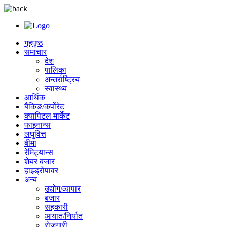
गृहपृष्ठ
समाचार
देश
पालिका
अन्तर्राष्ट्रिय
स्वास्थ्य
आर्थिक
बैंकिङ/कर्पोरेट
क्यापिटल मार्केट
फाइनान्स
लघुवित्त
बीमा
रेमिट्यान्स
शेयर बजार
हाइड्रोपावर
अन्य
उद्योग/व्यापार
बजार
सहकारी
आयात/निर्यात
रोजगारी