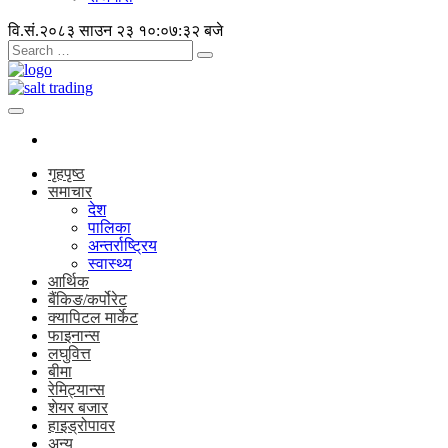
वि.सं.२०८३ साउन २३
१०:०७:३३ बजे
गृहपृष्ठ
समाचार
देश
पालिका
अन्तर्राष्ट्रिय
स्वास्थ्य
आर्थिक
बैंकिङ/कर्पोरेट
क्यापिटल मार्केट
फाइनान्स
लघुवित्त
बीमा
रेमिट्यान्स
शेयर बजार
हाइड्रोपावर
अन्य