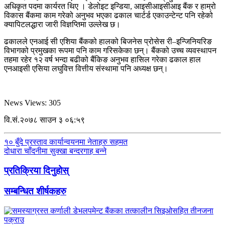
अधिकृत पदमा कार्यरत थिए । डेलोइट इन्डिया, आइसीआइसीआइ बैंक र हाम्रो
विकास बैंकमा काम गरेको अनुभव भएका ढकाल चार्टर्ड एकाउन्टेन्ट पनि रहेको
क्यापिटलद्धारा जारी विज्ञप्तिमा उल्लेख छ।
ढकालले एनआई सी एशिया बैंकको हालको बिजनेस प्रोसेस री–इन्जिनियरिङ
विभागको प्रमुखका रूपमा पनि काम गरिसकेका छन्। बैंकको उच्च व्यवस्थापन
तहमा रहेर १२ वर्ष भन्दा बढीको बैंकिङ अनुभव हासिल गरेका ढकाल हाल
एनआइसी एसिया लघुवित्त वित्तीय संस्थामा पनि अध्यक्ष छन्।
News Views:
305
वि.सं.२०७८ साउन ३ ०६:५९
१० बुँदे प्रस्ताव कार्यान्वयनमा नेताहरु सहमत
दोधारा चाँदनीमा सुक्खा बन्दरगाह बन्ने
प्रतिक्रिया दिनुहोस्
सम्बन्धित शीर्षकहरु