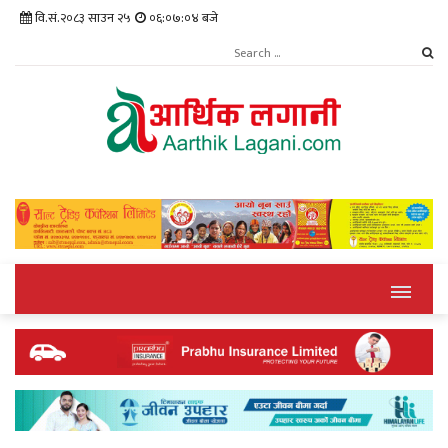
वि.सं.२०८३ साउन २५
०६:०७:०४ बजे