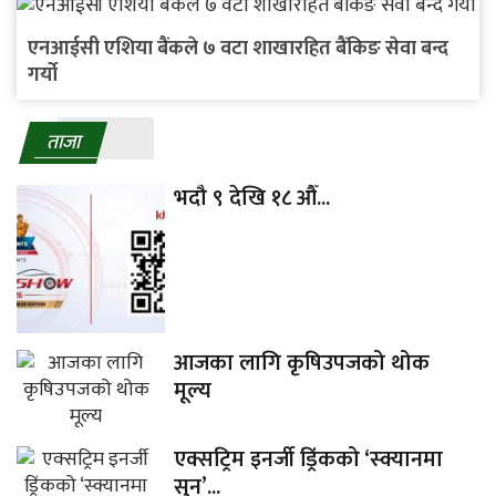
एनआईसी एशिया बैंकले ७ वटा शाखारहित बैंकिङ सेवा बन्द
गर्यो
ताजा
भदौ ९ देखि १८ औँ...
आजका लागि कृषिउपजको थोक
मूल्य
एक्सट्रिम इनर्जी ड्रिंकको ‘स्क्यानमा
सुन’...