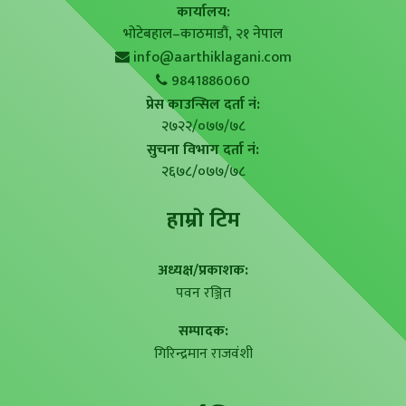
कार्यालय:
भोटेबहाल–काठमाडौं, २१ नेपाल
info@aarthiklagani.com
9841886060
प्रेस काउन्सिल दर्ता नं:
२७२२/०७७/७८
सुचना विभाग दर्ता नं:
२६७८/०७७/७८
हाम्राे टिम
अध्यक्ष/प्रकाशक:
पवन रञ्जित
सम्पादक:
गिरिन्द्रमान राजवंशी