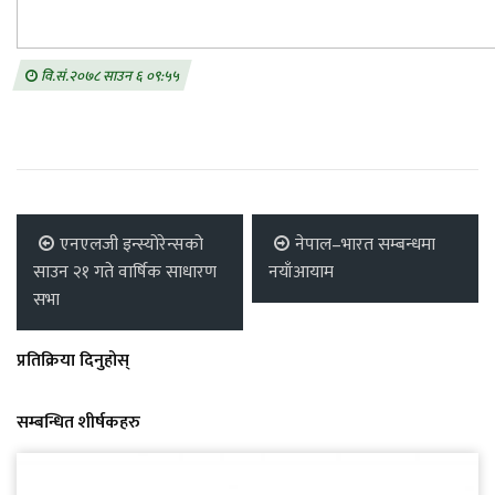
वि.सं.२०७८ साउन ६ ०९:५५
एनएलजी इन्स्योरेन्सको
नेपाल–भारत सम्बन्धमा
साउन २१ गते वार्षिक साधारण
नयाँआयाम
सभा
प्रतिक्रिया दिनुहोस्
सम्बन्धित शीर्षकहरु