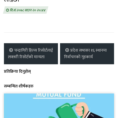
वि.सं.२०७८ साउन २० २०:४४
चन्द्रागिरी हिल्स रिसोर्टलाई
प्रदेश सभाका १६ स्थानमा
लक्जरी रिसोर्टको मान्यता
निर्वाचनको गृहकार्य
प्रतिक्रिया दिनुहोस्
सम्बन्धित शीर्षकहरु