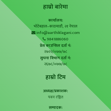
हाम्राे बारेमा
कार्यालय:
भोटेबहाल–काठमाडौं, २१ नेपाल
info@aarthiklagani.com
9841886060
प्रेस काउन्सिल दर्ता नं:
२७२२/०७७/७८
सुचना विभाग दर्ता नं:
२६७८/०७७/७८
हाम्राे टिम
अध्यक्ष/प्रकाशक:
पवन रञ्जित
सम्पादक: