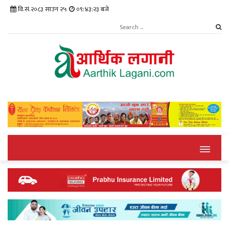
वि.सं.२०८३ साउन २५
०९:४३:२४ बजे