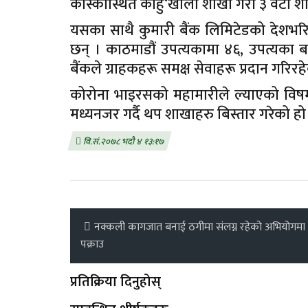
कास्कीस्थित काहु‘खोला शाखा गरी ३ वटा 
यसका साथै कुमारी बैंक लिमिटेडको देशभर
छन् । काठमाडौं उपत्यकामा ४६, उपत्यका ब
बैंकले ग्राहकहरू समक्ष सेवाहरू प्रदान गरिरह
कोरोना भाइरसको महामारीले ल्याएको विषम 
मध्यनजर गर्दै थप शाखाहरु बिस्तार गरेको हो
वि.सं.२०७८ भदौ ४ १३:१७
नक्कली कागजात बनाई ठगीमा संलग्न रहेको अभियोगमा
पक्राउ
प्रतिक्रिया दिनुहोस्