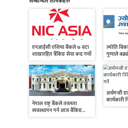
सम्बन्धित शीर्षकहरु
एनआईसी एशिया बैंकले ७ वटा
ज्योति विक
शाखारहित बैंकिङ सेवा बन्द गर्यो
गुणाले बढ्य
अर्थमन्त्री डा
कार्यकारी 
नेपाल राष्ट्र बैंकले तरलता
छलफल गर्न
व्यवस्थापन गर्न आज बैंकिङ
प्रणालीबाट रु.८५ अर्ब खिच्दै