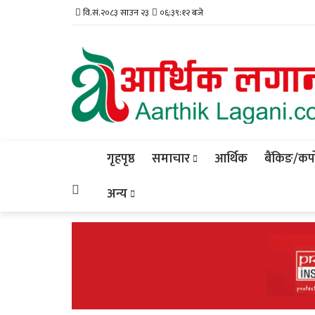
वि.सं.२०८३ साउन २३
०६:३९:१३ बजे
गृहपृष्ठ
समाचार
आर्थिक
बैंकिङ/कर्प
अन्य