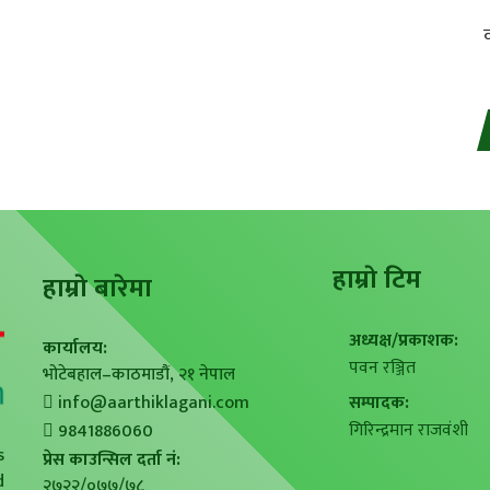
हाम्राे टिम
हाम्राे बारेमा
अध्यक्ष/प्रकाशक:
कार्यालय:
पवन रञ्जित
भोटेबहाल–काठमाडौं, २१ नेपाल
info@aarthiklagani.com
सम्पादक:
गिरिन्द्रमान राजवंशी
9841886060
s
प्रेस काउन्सिल दर्ता नं:
d
२७२२/०७७/७८