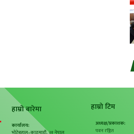
हाम्राे टिम
हाम्राे बारेमा
अध्यक्ष/प्रकाशक:
कार्यालय:
पवन रञ्जित
भोटेबहाल–काठमाडौं, २१ नेपाल