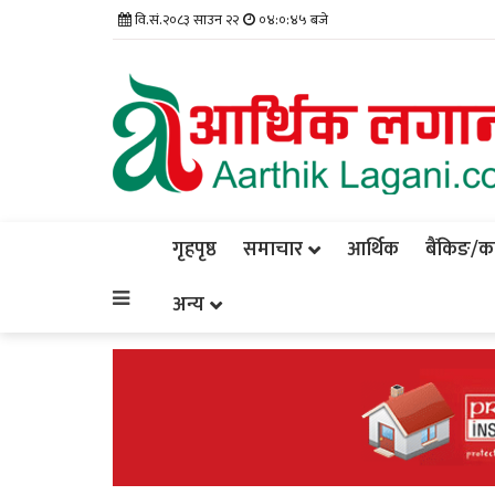
वि.सं.२०८३ साउन २२
०४:०:४६ बजे
गृहपृष्ठ
समाचार
आर्थिक
बैंकिङ/कर्
अन्य