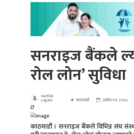
सनराइज बैंकले ल्
रोल लोन’ सुविधा
Aarthik
Lagani
काठमाडौं
असोज १४, २०७८
काठमाडौं । सनराइज बैंकले विभिन्न संघ संस्