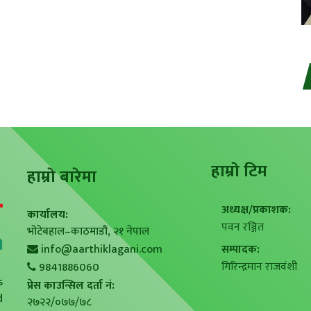
हाम्राे टिम
हाम्राे बारेमा
अध्यक्ष/प्रकाशक:
कार्यालय:
पवन रञ्जित
भोटेबहाल–काठमाडौं, २१ नेपाल
info@aarthiklagani.com
सम्पादक:
गिरिन्द्रमान राजवंशी
9841886060
s
प्रेस काउन्सिल दर्ता नं:
d
२७२२/०७७/७८