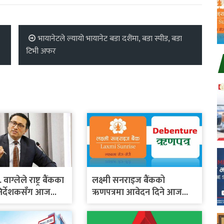
भायानेटले ल्यायो भायानेट बडा दशैंमा, बडा स्पीड, बडा
टिभी अफर
. वाग्लेले राष्ट्र बैंकका
लक्ष्मी सनराइज बैंकको
निर्देशकसँग आज
ऋणपत्रमा आवेदन दिने आज
े
अन्तिम दिन