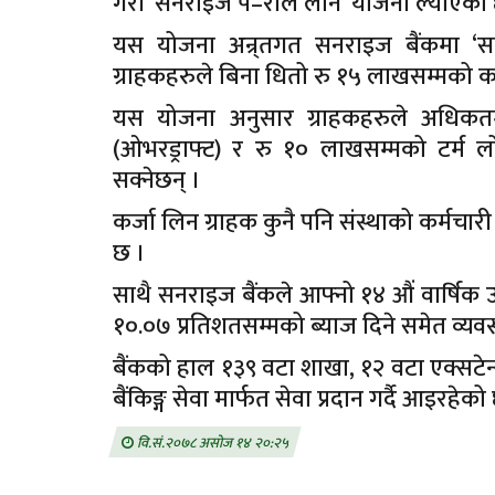
गरी ‘सनराइज पे–रोल लोन’ योजना ल्याएको
यस योजना अन्र्तगत सनराइज बैंकमा ‘स
ग्राहकहरुले बिना धितो रु १५ लाखसम्मको क
यस योजना अनुसार ग्राहकहरुले अधि
(ओभरड्राफ्ट) र रु १० लाखसम्मको टर्म
सक्नेछन् ।
कर्जा लिन ग्राहक कुनै पनि संस्थाको कर्मचारी ह
छ ।
साथै सनराइज बैंकले आफ्नो १४ औं वार्षिक उ
१०.०७ प्रतिशतसम्मको ब्याज दिने समेत व्यवस
बैंकको हाल १३९ वटा शाखा, १२ वटा एक्सटे
बैंकिङ्ग सेवा मार्फत सेवा प्रदान गर्दै आइरहेको
वि.सं.२०७८ असोज १४ २०:२५