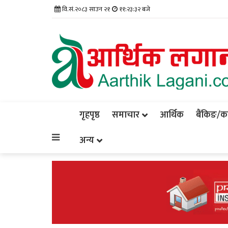
वि.सं.२०८३ साउन २१
११:२३:३३ बजे
गृहपृष्ठ
समाचार
आर्थिक
बैंकिङ/कर्
अन्य