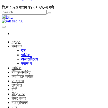
वि.सं.२०८३ साउन २४
०९:५२:०७ बजे
गृहपृष्ठ
समाचार
देश
पालिका
अन्तर्राष्ट्रिय
स्वास्थ्य
आर्थिक
बैंकिङ/कर्पोरेट
क्यापिटल मार्केट
फाइनान्स
लघुवित्त
बीमा
रेमिट्यान्स
शेयर बजार
हाइड्रोपावर
अन्य