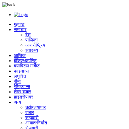
गृहपृष्ठ
समाचार
देश
पालिका
अन्तर्राष्ट्रिय
स्वास्थ्य
आर्थिक
बैंकिङ/कर्पोरेट
क्यापिटल मार्केट
फाइनान्स
लघुवित्त
बीमा
रेमिट्यान्स
शेयर बजार
हाइड्रोपावर
अन्य
उद्योग/व्यापार
बजार
सहकारी
आयात/निर्यात
रोजगारी