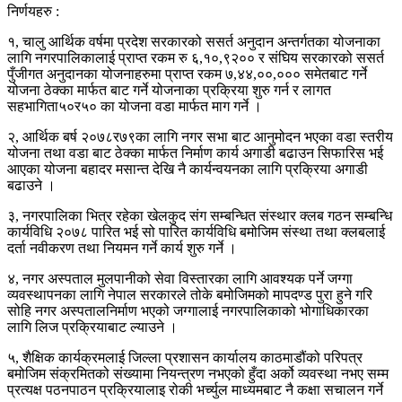
निर्णयहरु :
१, चालु आर्थिक वर्षमा प्रदेश सरकारको ससर्त अनुदान अन्तर्गतका योजनाका
लागि नगरपालिकालाई प्राप्त रकम रु ६,१०,९२०० र संघिय सरकारको ससर्त
पुँजीगत अनुदानका योजनाहरुमा प्राप्त रकम ७,४४,००,००० समेतबाट गर्ने
योजना ठेक्का मार्फत बाट गर्ने योजनाका प्रक्रिया शुरु गर्न र लागत
सहभागिता५०र५० का योजना वडा मार्फत माग गर्ने ।
२, आर्थिक बर्ष २०७८र७९का लागि नगर सभा बाट आनुमोदन भएका वडा स्तरीय
योजना तथा वडा बाट ठेक्का मार्फत निर्माण कार्य अगाडी बढाउन सिफारिस भई
आएका योजना बहादर मसान्त देखि नै कार्यन्वयनका लागि प्रक्रिया अगाडी
बढाउने ।
३, नगरपालिका भित्र रहेका खेलकुद संग सम्बन्धित संस्थार क्लब गठन सम्बन्धि
कार्यविधि २०७८ पारित भई सो पारित कार्यविधि बमोजिम संस्था तथा क्लबलाई
दर्ता नवीकरण तथा नियमन गर्ने कार्य शुरु गर्ने ।
४, नगर अस्पताल मुलपानीको सेवा विस्तारका लागि आवश्यक पर्ने जग्गा
व्यवस्थापनका लागि नेपाल सरकारले तोके बमोजिमको मापदण्ड पुरा हुने गरि
सोहि नगर अस्पतालनिर्माण भएको जग्गालाई नगरपालिकाको भोगाधिकारका
लागि लिज प्रक्रियाबाट ल्याउने ।
५, शैक्षिक कार्यक्रमलाई जिल्ला प्रशासन कार्यालय काठमाडौंको परिपत्र
बमोजिम संक्रमितको संख्यामा नियन्त्रण नभएको हुँदा अर्को व्यवस्था नभए सम्म
प्रत्यक्ष पठनपाठन प्रक्रियालाइ रोकी भर्च्युल माध्यमबाट नै कक्षा सचालन गर्ने