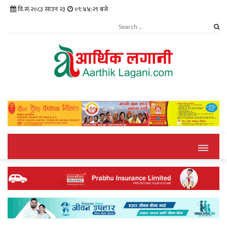
वि.सं.२०८३ साउन २३
०९:४४:३० बजे