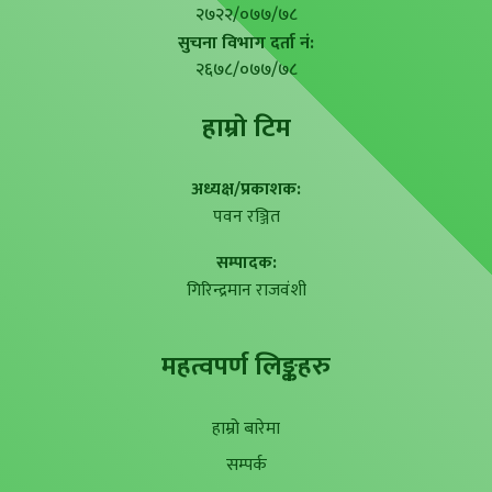
२७२२/०७७/७८
सुचना विभाग दर्ता नं:
२६७८/०७७/७८
हाम्राे टिम
अध्यक्ष/प्रकाशक:
पवन रञ्जित
सम्पादक:
गिरिन्द्रमान राजवंशी
महत्वपर्ण लिङ्कहरु
हाम्रो बारेमा
सम्पर्क