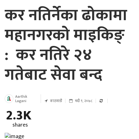
कर नतिर्नेका ढोकामा
महानगरको माइकिङ्
: कर नतिरे २४
गतेबाट सेवा बन्द
Aarthik
Lagani
काठमाडौं
भदौ ९, २०७८
2.3K
shares