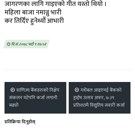
जागरणका लागि गाइएको गीत यस्तो थियो ।
महिला बाजा नमान्नु भारी
कर तिर्दिए हुनेथ्यौँ आभारी
वि.सं.२०७८ भदौ ९ १७:५१
वाणिज्य बैंकहरुको निक्षेप
ग्लोबल आइएमई बैंकको
संकलन घटेपनि कर्जा लगानी
ड्राईभ उत्सव अफर, ७.२९
बढ्यो
प्रतिशतमै विद्युतिय सवारी कर्जा
प्रतिक्रिया दिनुहोस्