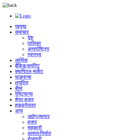
गृहपृष्ठ
समाचार
देश
पालिका
अन्तर्राष्ट्रिय
स्वास्थ्य
आर्थिक
बैंकिङ/कर्पोरेट
क्यापिटल मार्केट
फाइनान्स
लघुवित्त
बीमा
रेमिट्यान्स
शेयर बजार
हाइड्रोपावर
अन्य
उद्योग/व्यापार
बजार
सहकारी
आयात/निर्यात
रोजगारी