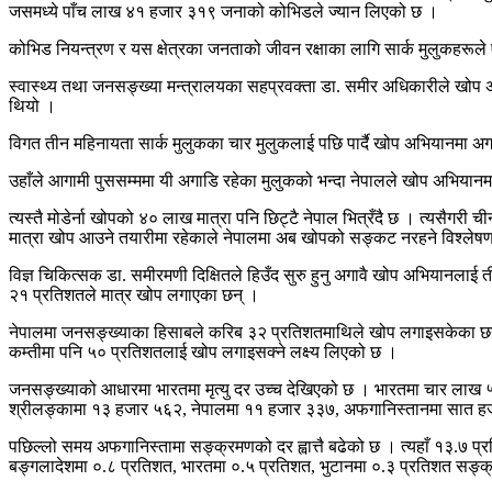
जसमध्ये पाँच लाख ४१ हजार ३१९ जनाको कोभिडले ज्यान लिएको छ ।
कोभिड नियन्त्रण र यस क्षेत्रका जनताको जीवन रक्षाका लागि सार्क मुलुकहरूले
स्वास्थ्य तथा जनसङ्ख्या मन्त्रालयका सहप्रवक्ता डा. समीर अधिकारीले खोप अभ
थियो ।
विगत तीन महिनायता सार्क मुलुकका चार मुलुकलाई पछि पार्दै खोप अभियानमा 
उहाँले आगामी पुससम्ममा यी अगाडि रहेका मुलुकको भन्दा नेपालले खोप अभियान
त्यस्तै मोडेर्ना खोपको ४० लाख मात्रा पनि छिट्टै नेपाल भित्रँदै छ । त्यस
मात्रा खोप आउने तयारीमा रहेकाले नेपालमा अब खोपको सङ्कट नरहने विश्ले
विज्ञ चिकित्सक डा. समीरमणी दिक्षितले हिउँद सुरु हुनु अगावै खोप अभियानलाई
२१ प्रतिशतले मात्र खोप लगाएका छन् ।
नेपालमा जनसङ्ख्याका हिसाबले करिब ३२ प्रतिशतमाथिले खोप लगाइसकेका छन् 
कम्तीमा पनि ५० प्रतिशतलाई खोप लगाइसक्ने लक्ष्य लिएको छ ।
जनसङ्ख्याको आधारमा भारतमा मृत्यु दर उच्च देखिएको छ । भारतमा चार लाख 
श्रीलङ्कामा १३ हजार ५६२, नेपालमा ११ हजार ३३७, अफगानिस्तानमा सात हजा
पछिल्लो समय अफगानिस्तामा सङ्क्रमणको दर ह्वात्तै बढेको छ । त्यहाँ १३.७ 
बङ्गलादेशमा ०.८ प्रतिशत, भारतमा ०.५ प्रतिशत, भुटानमा ०.३ प्रतिशत सङ्क