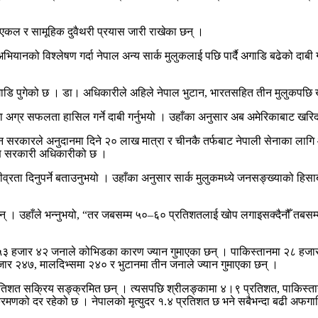
 एकल र सामूहिक दुवैथरी प्रयास जारी राखेका छन् ।
ियानको विश्लेषण गर्दा नेपाल अन्य सार्क मुलुकलाई पछि पार्दै अगाडि बढेको दा
अगाडि पुगेको छ । डा। अधिकारीले अहिले नेपाल भुटान, भारतसहित तीन मुलुकपछि
मा अग्र सफलता हासिल गर्ने दाबी गर्नुभयो । उहाँका अनुसार अब अमेरिकाबाट खर
ैगरी चीन सरकारले अनुदानमा दिने २० लाख मात्रा र चीनकै तर्फबाट नेपाली सेनाक
षण सरकारी अधिकारीको छ ।
 तीव्रता दिनुपर्ने बताउनुभयो । उहाँका अनुसार सार्क मुलुकमध्ये जनसङ्ख्याको 
। उहाँले भन्नुभयो, “तर जबसम्म ५०–६० प्रतिशतलाई खोप लगाइसक्दैनौँ तबसम्
५३ हजार ४२ जनाले कोभिडका कारण ज्यान गुमाएका छन् । पाकिस्तानमा २८ हजार 
र २४७, मालदिभ्समा २४० र भुटानमा तीन जनाले ज्यान गुमाएका छन् ।
प्रतिशत सक्रिय सङ्क्रमित छन् । त्यसपछि श्रीलङ्कामा ४।९ प्रतिशत, पाकिस्ता
्रमणको दर रहेको छ । नेपालको मृत्युदर १.४ प्रतिशत छ भने सबैभन्दा बढी अफगा