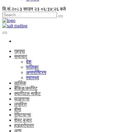
वि.सं.२०८३ साउन २३
०६:३४:२७ बजे
गृहपृष्ठ
समाचार
देश
पालिका
अन्तर्राष्ट्रिय
स्वास्थ्य
आर्थिक
बैंकिङ/कर्पोरेट
क्यापिटल मार्केट
फाइनान्स
लघुवित्त
बीमा
रेमिट्यान्स
शेयर बजार
हाइड्रोपावर
अन्य