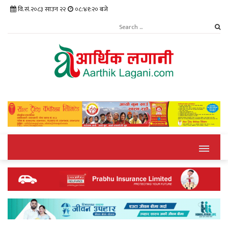
वि.सं.२०८३ साउन २२
०८:४१:२१ बजे