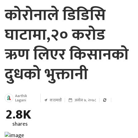
कोरोनाले डिडिसि
घाटामा,२० करोड
ऋण लिएर किसानको
दुधको भुक्तानी
Aarthik
Lagani
काठमाडौं
असोज ७, २०७८
2.8K
shares