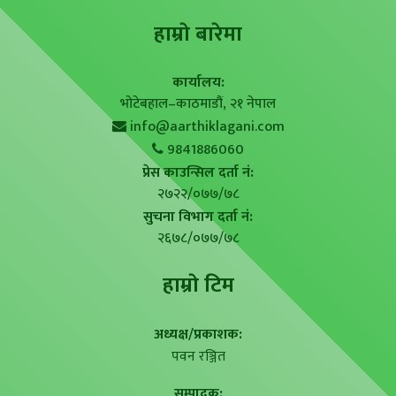
हाम्राे बारेमा
कार्यालय:
भोटेबहाल–काठमाडौं, २१ नेपाल
info@aarthiklagani.com
9841886060
प्रेस काउन्सिल दर्ता नं:
२७२२/०७७/७८
सुचना विभाग दर्ता नं:
२६७८/०७७/७८
हाम्राे टिम
अध्यक्ष/प्रकाशक:
पवन रञ्जित
सम्पादक: