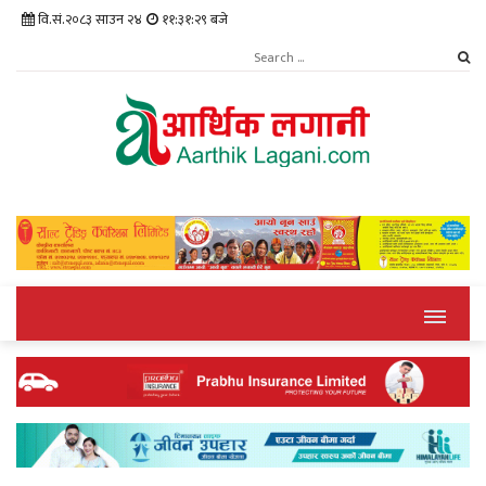
वि.सं.२०८३ साउन २४
११:३१:३० बजे