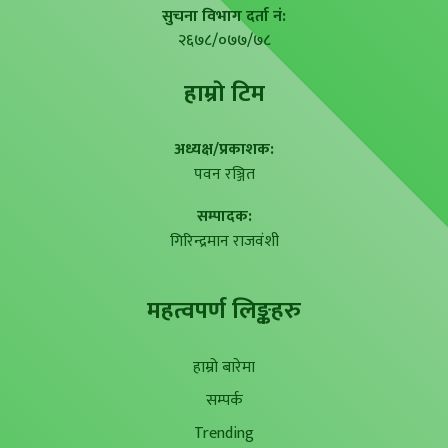
सुचना विभाग दर्ता नं:
२६७८/०७७/७८
हाम्राे टिम
अध्यक्ष/प्रकाशक:
पवन रञ्जित
सम्पादक:
गिरिन्द्रमान राजवंशी
महत्वपर्ण लिङ्कहरु
हाम्रो बारेमा
सम्पर्क
Trending