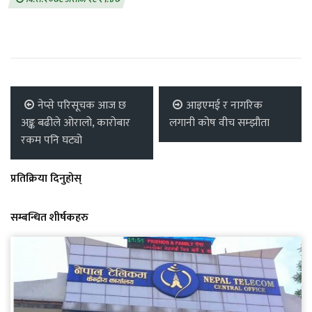
नेप्से परिसूचक आज छ
आइएमई र नागरिक
अङ्क बढीले ओरालो, कारोबार
लगानी कोष वीच सम्झौता
रकम पनि घट्यो
प्रतिक्रिया दिनुहोस्
सम्बन्धित शीर्षकहरु