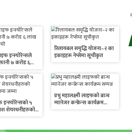
रिलायबल समृद्धि योजना–२ का
 इन्स्योरेन्सले
इकाइहरू नेप्सेमा सूचीकृत
्तानी ७ करोड ६
दाबी गर्‍यो
प्रभु महालक्ष्मी लाइफको ब्रान्च
इन्स्योरेन्सको ५
म्यानेजर कन्फ्रेन्स कार्यक्रम
ोनश शेयरधनीहरुको
सम्पन्न
ातामा जम्मा