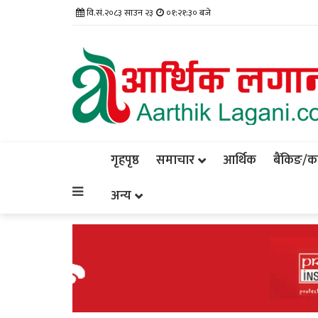
वि.सं.२०८३ साउन २३
०१:२१:३२ बजे
गृहपृष्ठ
समाचार
आर्थिक
बैंकिङ/कर्
अन्य