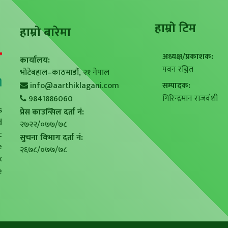
हाम्राे टिम
हाम्राे बारेमा
अध्यक्ष/प्रकाशक:
कार्यालय:
पवन रञ्जित
भोटेबहाल–काठमाडौं, २१ नेपाल
info@aarthiklagani.com
सम्पादक:
गिरिन्द्रमान राजवंशी
9841886060
s
प्रेस काउन्सिल दर्ता नं:
d
२७२२/०७७/७८
c
सुचना विभाग दर्ता नं:
e
२६७८/०७७/७८
k
e