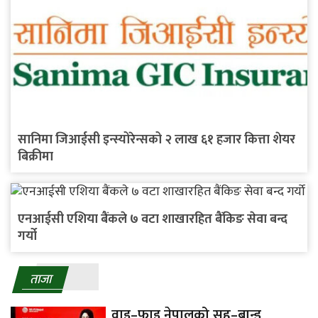
सानिमा जिआईसी इन्स्योरेन्सको २ लाख ६१ हजार कित्ता शेयर
बिक्रीमा
एनआईसी एशिया बैंकले ७ वटा शाखारहित बैंकिङ सेवा बन्द
गर्यो
ताजा
वाइ–फाइ नेपालको सह–ब्रान्ड