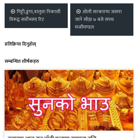
गिट्टी,ढुंगा,वालुवा निकासी
ओली सरकारमा जसपा
विरूद्व सर्वोच्चमा रिट
जाने साँझ ७ बजे सपथ
मन्त्रीमण्डल
प्रतिक्रिया दिनुहोस्
सम्बन्धित शीर्षकहरु