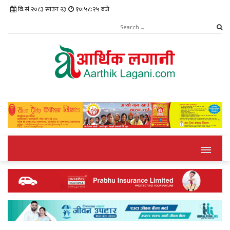
वि.सं.२०८३ साउन २३
१०:५८:२६ बजे