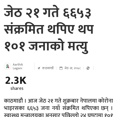
जेठ २१ गते ६६५३
संक्रमित थपिए थप
१०१ जनाको मत्यु
Aarthik
Lagani
काठमाण्डाैं
जेठ २१, २०७८
2.3K
shares
काठमाडौ । आज जेठ २१ गते शुक्रबार नेपालमा कोरोना
भाइरसका ६६५३ जना नयाँ संक्रमित थपिएका छन् ।
स्वास्थ्य मन्त्रालयका अनुसार पछिल्लो २४ घण्टामा १०१