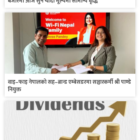
बजारमा आज सुन चाँदी मूल्यमा सामान्य वृद्धि
वाइ–फाइ नेपालको सह–ब्रान्ड एम्बेसडरमा सञ्चारकर्मी श्री पाण्डे
नियुक्त