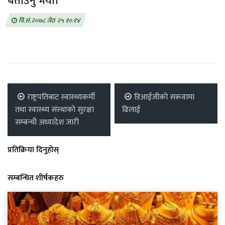
बताउनु भयो।
वि.सं.२०७८ जेठ २५ १०:१४
राष्ट्रपतिबाट स्वास्थ्यकर्मी
डिआईजीको सरूवामा
तथा स्वास्थ्य संस्थाको सुरक्षा
ढिलाई
सम्बन्धी अध्यादेश जारी
प्रतिक्रिया दिनुहोस्
सम्बन्धित शीर्षकहरु