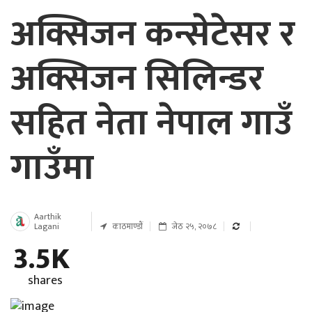
अक्सिजन कन्सेटेसर र
अक्सिजन सिलिन्डर
सहित नेता नेपाल गाउँ
गाउँमा
Aarthik
Lagani
काठमाण्डाैं
जेठ २५, २०७८
3.5K
shares