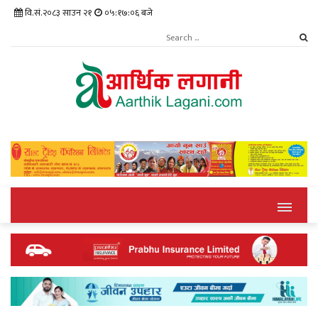
वि.सं.२०८३ साउन २१
०५:१७:०७ बजे