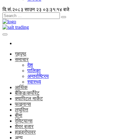
वि.सं.२०८३ साउन २३
०३:३१:१५ बजे
गृहपृष्ठ
समाचार
देश
पालिका
अन्तर्राष्ट्रिय
स्वास्थ्य
आर्थिक
बैंकिङ/कर्पोरेट
क्यापिटल मार्केट
फाइनान्स
लघुवित्त
बीमा
रेमिट्यान्स
शेयर बजार
हाइड्रोपावर
अन्य