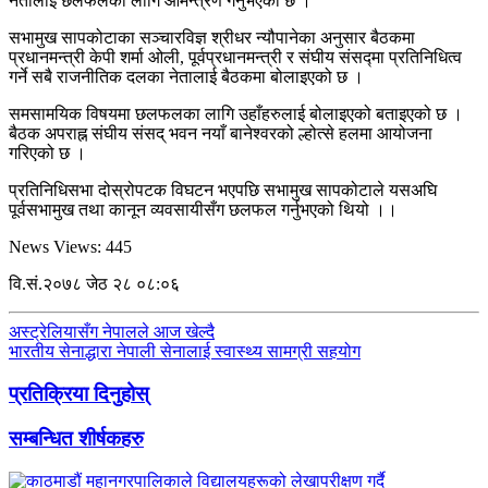
नेतालाई छलफलका लागि आमन्त्रण गर्नुभएको छ ।
सभामुख सापकोटाका सञ्चारविज्ञ श्रीधर न्यौपानेका अनुसार बैठकमा
प्रधानमन्त्री केपी शर्मा ओली, पूर्वप्रधानमन्त्री र संघीय संसद्मा प्रतिनिधित्व
गर्ने सबै राजनीतिक दलका नेतालाई बैठकमा बोलाइएको छ ।
समसामयिक विषयमा छलफलका लागि उहाँहरुलाई बोलाइएको बताइएको छ ।
बैठक अपराह्न संघीय संसद् भवन नयाँ बानेश्वरको ल्होत्से हलमा आयोजना
गरिएको छ ।
प्रतिनिधिसभा दोस्रोपटक विघटन भएपछि सभामुख सापकोटाले यसअघि
पूर्वसभामुख तथा कानून व्यवसायीसँग छलफल गर्नुभएको थियो ।।
News Views:
445
वि.सं.२०७८ जेठ २८ ०८:०६
अस्ट्रेलियासँग नेपालले आज खेल्दै
भारतीय सेनाद्धारा नेपाली सेनालाई स्वास्थ्य सामग्री सहयोग
प्रतिक्रिया दिनुहोस्
सम्बन्धित शीर्षकहरु