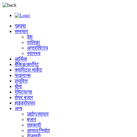
गृहपृष्ठ
समाचार
देश
पालिका
अन्तर्राष्ट्रिय
स्वास्थ्य
आर्थिक
बैंकिङ/कर्पोरेट
क्यापिटल मार्केट
फाइनान्स
लघुवित्त
बीमा
रेमिट्यान्स
शेयर बजार
हाइड्रोपावर
अन्य
उद्योग/व्यापार
बजार
सहकारी
आयात/निर्यात
रोजगारी