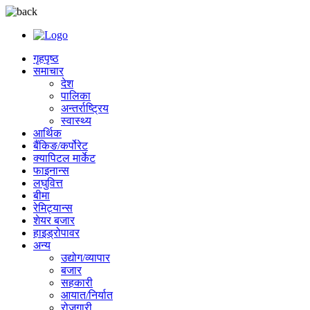
गृहपृष्ठ
समाचार
देश
पालिका
अन्तर्राष्ट्रिय
स्वास्थ्य
आर्थिक
बैंकिङ/कर्पोरेट
क्यापिटल मार्केट
फाइनान्स
लघुवित्त
बीमा
रेमिट्यान्स
शेयर बजार
हाइड्रोपावर
अन्य
उद्योग/व्यापार
बजार
सहकारी
आयात/निर्यात
रोजगारी