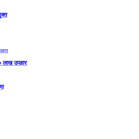
ुक्त
० लाख उपहार
मा