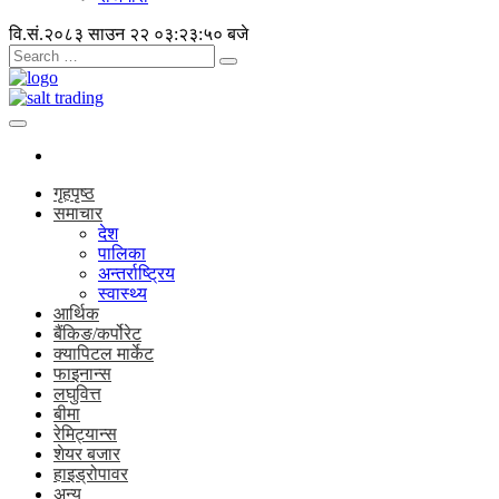
वि.सं.२०८३ साउन २२
०३:२३:५१ बजे
गृहपृष्ठ
समाचार
देश
पालिका
अन्तर्राष्ट्रिय
स्वास्थ्य
आर्थिक
बैंकिङ/कर्पोरेट
क्यापिटल मार्केट
फाइनान्स
लघुवित्त
बीमा
रेमिट्यान्स
शेयर बजार
हाइड्रोपावर
अन्य